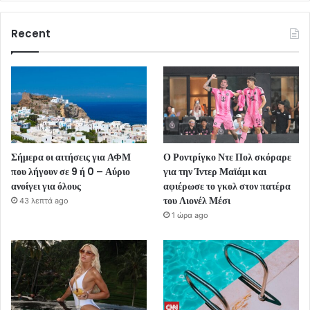
Recent
Σήμερα οι αιτήσεις για ΑΦΜ
Ο Ροντρίγκο Ντε Πολ σκόραρε
που λήγουν σε 9 ή 0 – Αύριο
για την Ίντερ Μαϊάμι και
ανοίγει για όλους
αφιέρωσε το γκολ στον πατέρα
του Λιονέλ Μέσι
43 λεπτά ago
1 ώρα ago