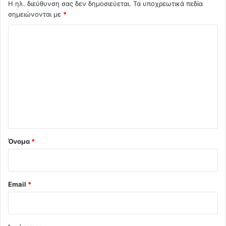
Η ηλ. διεύθυνση σας δεν δημοσιεύεται.
Τα υποχρεωτικά πεδία
σημειώνονται με
*
Σ
χ
ό
λ
ι
ο
*
Όνομα
*
Email
*