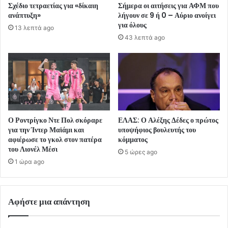
Σχέδιο τετραετίας για «δίκαιη
Σήμερα οι αιτήσεις για ΑΦΜ που
ανάπτυξη»
λήγουν σε 9 ή 0 – Αύριο ανοίγει
για όλους
13 λεπτά ago
43 λεπτά ago
Ο Ροντρίγκο Ντε Πολ σκόραρε
ΕΛΑΣ: Ο Αλέξης Δέδες ο πρώτος
για την Ίντερ Μαϊάμι και
υποψήφιος βουλευτής του
αφιέρωσε το γκολ στον πατέρα
κόμματος
του Λιονέλ Μέσι
5 ώρες ago
1 ώρα ago
Αφήστε μια απάντηση