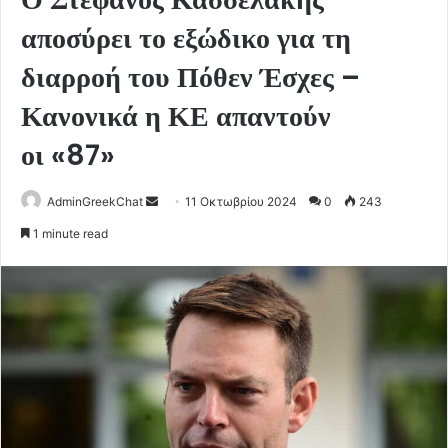
αποσύρει το εξώδικο για τη
διαρροή του Πόθεν Έσχες –
Κανονικά η ΚΕ απαντούν
οι «87»
Send
AdminGreekChat
11 Οκτωβρίου 2024
0
243
an
1 minute read
email