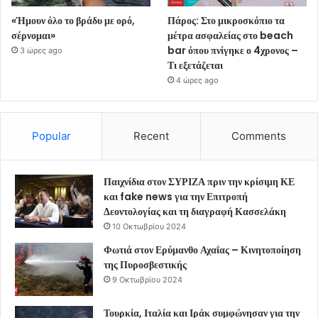
«Ήμουν όλο το βράδυ με ορό,
Πάρος: Στο μικροσκόπιο τα
σέρνομαι»
μέτρα ασφαλείας στο beach
bar όπου πνίγηκε ο 4χρονος –
3 ώρες ago
Τι εξετάζεται
4 ώρες ago
Popular
Recent
Comments
Παιχνίδια στον ΣΥΡΙΖΑ πριν την κρίσιμη ΚΕ
και fake news για την Επιτροπή
Δεοντολογίας και τη διαγραφή Κασσελάκη
10 Οκτωβρίου 2024
Φωτιά στον Ερύμανθο Αχαΐας – Κινητοποίηση
της Πυροσβεστικής
9 Οκτωβρίου 2024
Τουρκία, Ιταλία και Ιράκ συμφώνησαν για την