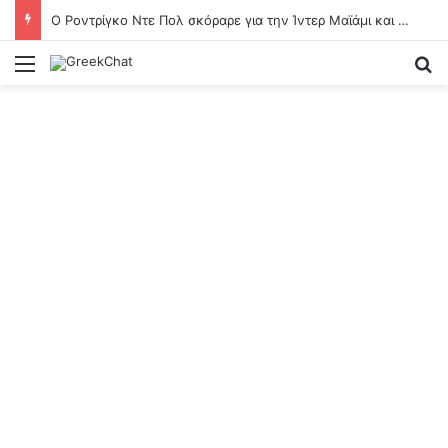
Ο Ροντρίγκο Ντε Πολ σκόραρε για την Ίντερ Μαϊάμι και αφιέρωσε το γκολ στον πατέρα του Λιονέλ Μέσι
Menu
Se