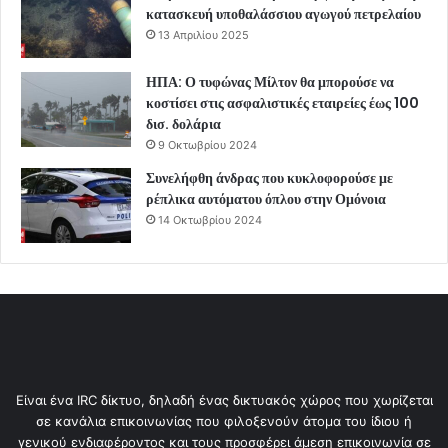
κατασκευή υποθαλάσσιου αγωγού πετρελαίου
13 Απριλίου 2025
ΗΠΑ: Ο τυφώνας Μίλτον θα μπορούσε να
κοστίσει στις ασφαλιστικές εταιρείες έως 100
δισ. δολάρια
9 Οκτωβρίου 2024
Συνελήφθη άνδρας που κυκλοφορούσε με
ρέπλικα αυτόματου όπλου στην Ομόνοια
14 Οκτωβρίου 2024
Είναι ένα IRC δίκτυο, δηλαδή ένας δικτυακός χώρος που χωρίζεται
σε κανάλια επικοινωνίας που φιλοξενούν άτομα του ίδιου ή
γενικού ενδιαφέροντος και τους προσφέρει άμεση επικοινωνία σε