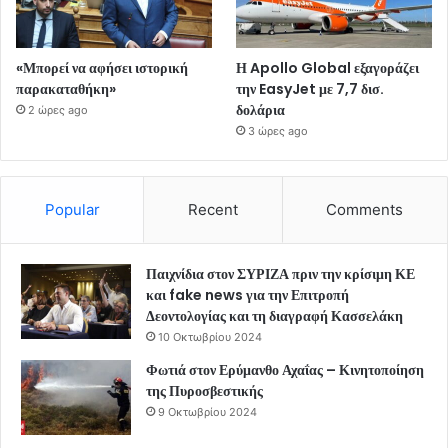
«Μπορεί να αφήσει ιστορική
Η Apollo Global εξαγοράζει
παρακαταθήκη»
την EasyJet με 7,7 δισ.
δολάρια
2 ώρες ago
3 ώρες ago
Popular
Recent
Comments
Παιχνίδια στον ΣΥΡΙΖΑ πριν την κρίσιμη ΚΕ
και fake news για την Επιτροπή
Δεοντολογίας και τη διαγραφή Κασσελάκη
10 Οκτωβρίου 2024
Φωτιά στον Ερύμανθο Αχαΐας – Κινητοποίηση
της Πυροσβεστικής
9 Οκτωβρίου 2024