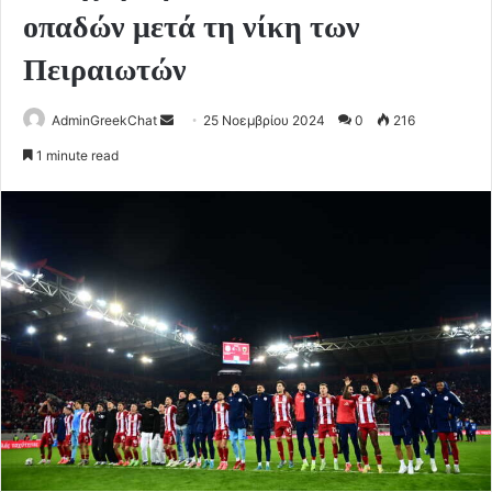
οπαδών μετά τη νίκη των
Πειραιωτών
Send
AdminGreekChat
25 Νοεμβρίου 2024
0
216
an
1 minute read
email