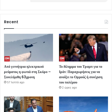
Recent
Από γεννήτρια ηλεκτρικού
Το δίλημμα του Τραμπ για το
ρεύματος η φωτιά στη Σκύρο –
Ιράν: Παραχωρήσεις για να
Συνελήφθη 63χρονη
ανοίξει το Ορμούζ ή συνέχιση
του πολέμου
57 λεπτά ago
2 ώρες ago