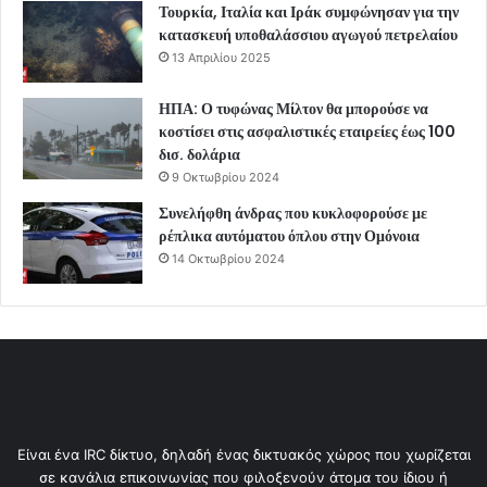
Τουρκία, Ιταλία και Ιράκ συμφώνησαν για την
κατασκευή υποθαλάσσιου αγωγού πετρελαίου
13 Απριλίου 2025
ΗΠΑ: Ο τυφώνας Μίλτον θα μπορούσε να
κοστίσει στις ασφαλιστικές εταιρείες έως 100
δισ. δολάρια
9 Οκτωβρίου 2024
Συνελήφθη άνδρας που κυκλοφορούσε με
ρέπλικα αυτόματου όπλου στην Ομόνοια
14 Οκτωβρίου 2024
Είναι ένα IRC δίκτυο, δηλαδή ένας δικτυακός χώρος που χωρίζεται
σε κανάλια επικοινωνίας που φιλοξενούν άτομα του ίδιου ή