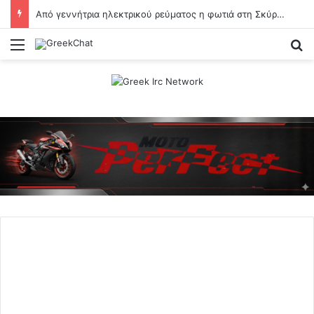
Από γεννήτρια ηλεκτρικού ρεύματος η φωτιά στη Σκύρο – Συνελήφθη 63χρονη
Menu
Se