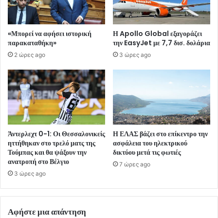
«Μπορεί να αφήσει ιστορική
Η Apollo Global εξαγοράζει
παρακαταθήκη»
την EasyJet με 7,7 δισ. δολάρια
2 ώρες ago
3 ώρες ago
Άντερλεχτ 0-1: Οι Θεσσαλονικείς
Η ΕΛΑΣ βάζει στο επίκεντρο την
ηττήθηκαν στο τρελό ματς της
ασφάλεια του ηλεκτρικού
Τούμπας και θα ψάξουν την
δικτύου μετά τις φωτιές
ανατροπή στο Βέλγιο
7 ώρες ago
3 ώρες ago
Αφήστε μια απάντηση