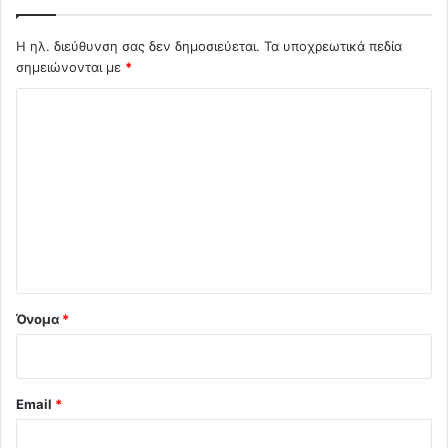
Η ηλ. διεύθυνση σας δεν δημοσιεύεται.
Τα υποχρεωτικά πεδία
σημειώνονται με
*
Σ
χ
ό
λ
ι
ο
*
Όνομα
*
Email
*