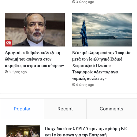
3 ώρες ago
Αραγτσί: «Το Ιράν απέδειξε τη
Νέα πρόκληση από την Τουρκία
δύναμή του απέναντι στον
μετά το νέο ελληνικό Ειδικό
ακριβότερο στρατό του κόσμου»
Χωροταξικό Πλαίσιο
Τουρισμού: «Δεν παράγει
3 ώρες ago
νομικές συνέπειες»
4 ώρες ago
Popular
Recent
Comments
Παιχνίδια στον ΣΥΡΙΖΑ πριν την κρίσιμη ΚΕ
και fake news για την Επιτροπή