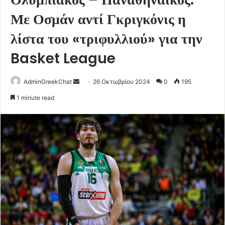
Με Οσμάν αντί Γκριγκόνις η
λίστα του «τριφυλλιού» για την
Basket League
Send
AdminGreekChat
26 Οκτωβρίου 2024
0
195
an
1 minute read
email