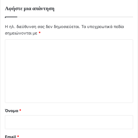
Αφήστε μια απάντηση
Η ηλ. διεύθυνση σας δεν δημοσιεύεται.
Τα υποχρεωτικά πεδία
σημειώνονται με
*
Σ
χ
ό
λ
ι
ο
*
Όνομα
*
Email
*