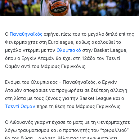
Ο
Παναθηναϊκός
αφήνει πίσω του το μεγάλο διπλό επί της
Φενέρμπαχτσε στη Euroleague, καθώς ακολουθεί το
μεγάλο ντέρμπι με τον
Ολυμπιακό
στην Basket League,
όπου ο Εργκίν Αταμάν θα έχει στη 12άδα τον Τσεντί
Οσμάν αντί του Μάριους Γκριγκόνις.
Ενόψει του Ολυμπιακός – Παναθηναϊκός, ο Εργκίν
Αταμάν αποφάσισε να προχωρήσει σε δεύτερη αλλαγή
στη λίστα με τους ξένους για την Basket League και ο
Τσεντί Οσμάν
πήρε τη θέση του Μάριους Γκριγκόνις.
Ο Λιθουανός γκαρντ έχασε το ματς με τη Φενέρμπαχτσε
λόγω τραυματισμού και ο προπονητής του “τριφυλλιού”
θα του δώσει… ανάσες, θέλοντας να ενσωματώσει