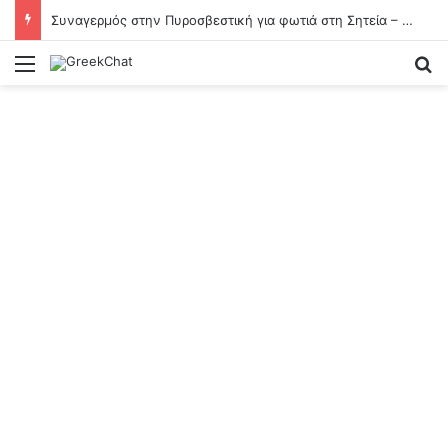
Συναγερμός στην Πυροσβεστική για φωτιά στη Σητεία – Καίει σε δυσπρόσιτο σημείο
Menu
Se