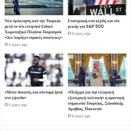
Νέα πρόκληση από την Τουρκία
Επιστροφή στα κέρδη και νέο
μετά το νέο ελληνικό Ειδικό
ρεκόρ για S&P 500
Χωροταξικό Πλαίσιο Τουρισμού:
4 ώρες ago
«Δεν παράγει νομικές συνέπειες»
4 ώρες ago
«Μείνε δυνατός και σύντομα ξανά
«Πλήγμα για την ελληνική
στο γήπεδο»
εξωτερική πολιτική» η αμυντική
συμφωνία Τουρκίας, Σαουδικής
5 ώρες ago
Αραβίας, Πακιστάν
9 ώρες ago