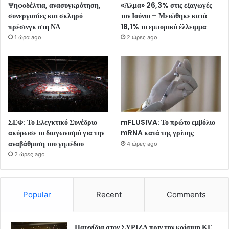
Ψηφοδέλτια, ανασυγκρότηση,
«Άλμα» 26,3% στις εξαγωγές
συνεργασίες και σκληρό
τον Ιούνιο – Μειώθηκε κατά
πρέσινγκ στη ΝΔ
18,1% το εμπορικό έλλειμμα
1 ώρα ago
2 ώρες ago
ΣΕΦ: Το Ελεγκτικό Συνέδριο
mFLUSIVA: Το πρώτο εμβόλιο
ακύρωσε το διαγωνισμό για την
mRNA κατά της γρίπης
αναβάθμιση του γηπέδου
4 ώρες ago
2 ώρες ago
Popular
Recent
Comments
Παιχνίδια στον ΣΥΡΙΖΑ πριν την κρίσιμη ΚΕ