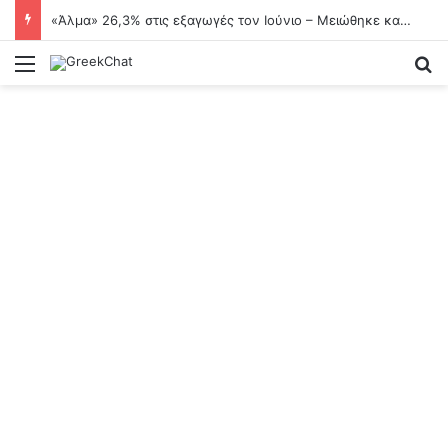
«Άλμα» 26,3% στις εξαγωγές τον Ιούνιο – Μειώθηκε κατά 18,1% το εμπορικό έλλειμμα
Menu
Se