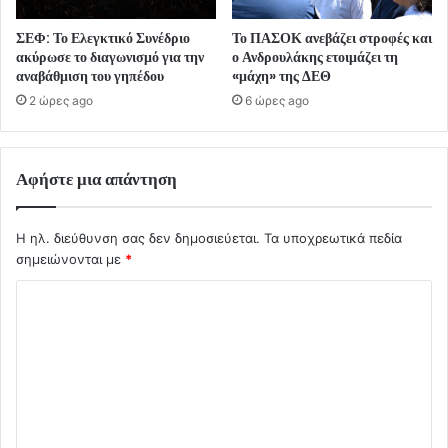
ΣΕΦ: Το Ελεγκτικό Συνέδριο
Το ΠΑΣΟΚ ανεβάζει στροφές και
ακύρωσε το διαγωνισμό για την
ο Ανδρουλάκης ετοιμάζει τη
αναβάθμιση του γηπέδου
«μάχη» της ΔΕΘ
2 ώρες ago
6 ώρες ago
Αφήστε μια απάντηση
Η ηλ. διεύθυνση σας δεν δημοσιεύεται.
Τα υποχρεωτικά πεδία
σημειώνονται με
*
Σ
χ
ό
λ
ι
ο