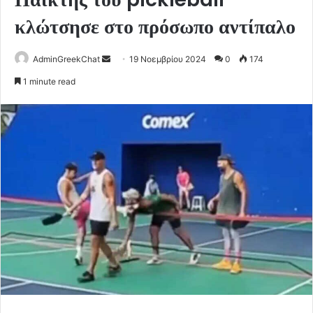
κλώτσησε στο πρόσωπο αντίπαλο
Send
AdminGreekChat
19 Νοεμβρίου 2024
0
174
an
1 minute read
email