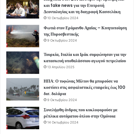
και fake news για την Επιτροπή
Δεοντολογίας και τη διαγραφή Κασσελάκη
10 Οκτωβρίου 2024
Φωτιά στον Ερύμανθο Αχαΐας – Κινητοποίηση
της Πυροσβεστικής
9 Οκτωβρίου 2024
Τουρκία, Ιταλία και Ιράκ συμφώνησαν για την
κατασκευή υποθαλάσσιου αγωγού πετρελαίου
13 Απριλίου 2025
ΗΠΑ: Ο τυφώνας Μίλτον θα μπορούσε να
κοστίσει στις ασφαλιστικές εταιρείες έως 100
δισ. δολάρια
9 Οκτωβρίου 2024
Συνελήφθη άνδρας που κυκλοφορούσε με
ρέπλικα αυτόματου όπλου στην Ομόνοια
14 Οκτωβρίου 2024