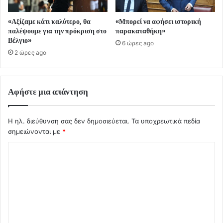
«Αξίζαμε κάτι καλύτερο, θα
«Μπορεί να αφήσει ιστορική
παλέψουμε για την πρόκριση στο
παρακαταθήκη»
Βέλγιο»
6 ώρες ago
2 ώρες ago
Αφήστε μια απάντηση
Η ηλ. διεύθυνση σας δεν δημοσιεύεται.
Τα υποχρεωτικά πεδία
σημειώνονται με
*
Σ
χ
ό
λ
ι