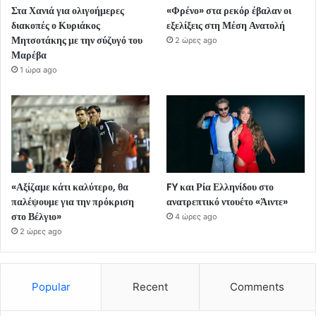
Στα Χανιά για ολιγοήμερες
«Φρένο» στα ρεκόρ έβαλαν οι
διακοπές ο Κυριάκος
εξελίξεις στη Μέση Ανατολή
Μητσοτάκης με την σύζυγό του
2 ώρες ago
Μαρέβα
1 ώρα ago
«Αξίζαμε κάτι καλύτερο, θα
FY και Ρία Ελληνίδου στο
παλέψουμε για την πρόκριση
ανατρεπτικό ντουέτο «Άιντε»
στο Βέλγιο»
4 ώρες ago
2 ώρες ago
Popular
Recent
Comments