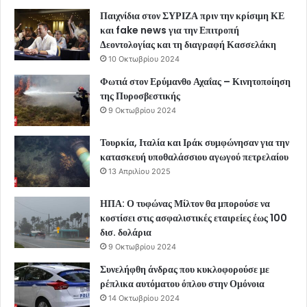
Παιχνίδια στον ΣΥΡΙΖΑ πριν την κρίσιμη ΚΕ
και fake news για την Επιτροπή
Δεοντολογίας και τη διαγραφή Κασσελάκη
10 Οκτωβρίου 2024
Φωτιά στον Ερύμανθο Αχαΐας – Κινητοποίηση
της Πυροσβεστικής
9 Οκτωβρίου 2024
Τουρκία, Ιταλία και Ιράκ συμφώνησαν για την
κατασκευή υποθαλάσσιου αγωγού πετρελαίου
13 Απριλίου 2025
ΗΠΑ: Ο τυφώνας Μίλτον θα μπορούσε να
κοστίσει στις ασφαλιστικές εταιρείες έως 100
δισ. δολάρια
9 Οκτωβρίου 2024
Συνελήφθη άνδρας που κυκλοφορούσε με
ρέπλικα αυτόματου όπλου στην Ομόνοια
14 Οκτωβρίου 2024