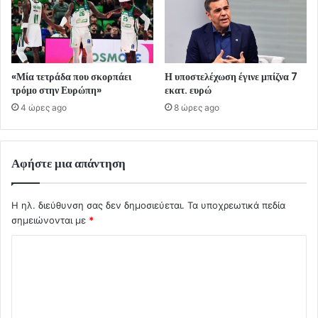
«Μία τετράδα που σκορπάει
Η υποστελέχωση έγινε μπίζνα 7
τρόμο στην Ευρώπη»
εκατ. ευρώ
4 ώρες ago
8 ώρες ago
Αφήστε μια απάντηση
Η ηλ. διεύθυνση σας δεν δημοσιεύεται.
Τα υποχρεωτικά πεδία
σημειώνονται με
*
Σ
χ
ό
λ