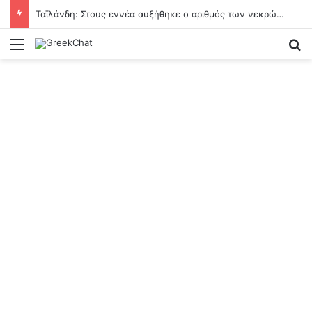
Ταϊλάνδη: Στους εννέα αυξήθηκε ο αριθμός των νεκρών από την αιματηρή επίθεση σε σχολείο
Menu
Se