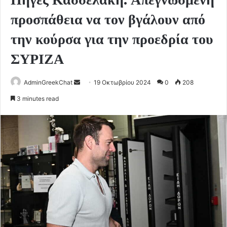
προσπάθεια να τον βγάλουν από
την κούρσα για την προεδρία του
ΣΥΡΙΖΑ
Send
AdminGreekChat
19 Οκτωβρίου 2024
0
208
an
3 minutes read
email