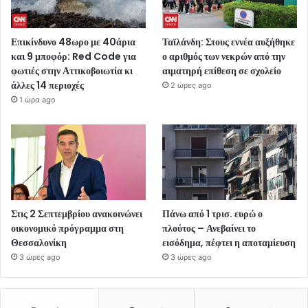
Επικίνδυνο 48ωρο με 40άρια
Ταϊλάνδη: Στους εννέα αυξήθηκε
και 9 μποφόρ: Red Code για
ο αριθμός των νεκρών από την
φωτιές στην Αττικοβοιωτία κι
αιματηρή επίθεση σε σχολείο
άλλες 14 περιοχές
2 ώρες ago
1 ώρα ago
Στις 2 Σεπτεμβρίου ανακοινώνει
Πάνω από 1 τρισ. ευρώ ο
οικονομικό πρόγραμμα στη
πλούτος – Ανεβαίνει το
Θεσσαλονίκη
εισόδημα, πέφτει η αποταμίευση
3 ώρες ago
3 ώρες ago