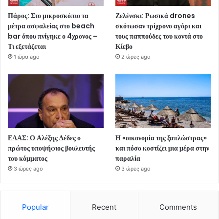
Πάρος: Στο μικροσκόπιο τα
Ζελένσκι: Ρωσικά drones
μέτρα ασφαλείας στο beach
σκότωσαν τρίχρονο αγόρι και
bar όπου πνίγηκε ο 4χρονος –
τους παππούδες του κοντά στο
Τι εξετάζεται
Κίεβο
1 ώρα ago
2 ώρες ago
ΕΛΑΣ: Ο Αλέξης Δέδες ο
Η «οικονομία της ξαπλώστρας»
πρώτος υποψήφιος βουλευτής
και πόσο κοστίζει μια μέρα στην
του κόμματος
παραλία
3 ώρες ago
3 ώρες ago
Popular
Recent
Comments