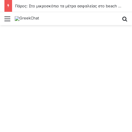
Πάρος: Στο μικροσκόπιο τα μέτρα ασφαλείας στο beach bar όπου πνίγηκε ο 4χρονος – Τι εξετάζεται
Menu
Se