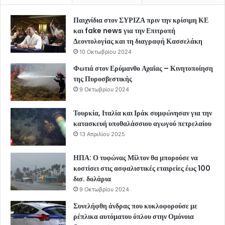
Παιχνίδια στον ΣΥΡΙΖΑ πριν την κρίσιμη ΚΕ
και fake news για την Επιτροπή
Δεοντολογίας και τη διαγραφή Κασσελάκη
10 Οκτωβρίου 2024
Φωτιά στον Ερύμανθο Αχαΐας – Κινητοποίηση
της Πυροσβεστικής
9 Οκτωβρίου 2024
Τουρκία, Ιταλία και Ιράκ συμφώνησαν για την
κατασκευή υποθαλάσσιου αγωγού πετρελαίου
13 Απριλίου 2025
ΗΠΑ: Ο τυφώνας Μίλτον θα μπορούσε να
κοστίσει στις ασφαλιστικές εταιρείες έως 100
δισ. δολάρια
9 Οκτωβρίου 2024
Συνελήφθη άνδρας που κυκλοφορούσε με
ρέπλικα αυτόματου όπλου στην Ομόνοια