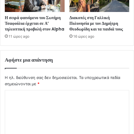
Η σειρά φαινόμενο του Σωτήρη
Διακοπές στη Γαλλική
Τσαφούλια έρχεται σε Α’
Πολυνησία με τον Δημήτρη
τηλεοπτική προβολή στον Alpha
Θεοδωρίδη και τα παιδιά τους
11 ώρες ago
16 ώρες ago
Αφήστε μια απάντηση
Η ηλ. διεύθυνση σας δεν δημοσιεύεται.
Τα υποχρεωτικά πεδία
σημειώνονται με
*
Σ
χ
ό
λ
ι