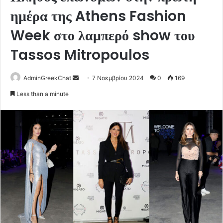
ημέρα της Athens Fashion
Week στο λαμπερό show του
Tassos Mitropoulos
Send
AdminGreekChat
7 Νοεμβρίου 2024
0
169
an
Less than a minute
email