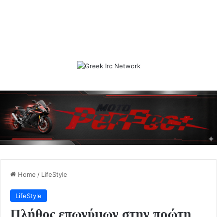
Home
/
LifeStyle
LifeStyle
Πλήθος επωνύμων στην πρώτη