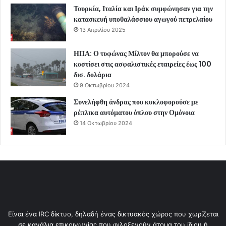
Τουρκία, Ιταλία και Ιράκ συμφώνησαν για την
κατασκευή υποθαλάσσιου αγωγού πετρελαίου
13 Απριλίου 2025
ΗΠΑ: Ο τυφώνας Μίλτον θα μπορούσε να
κοστίσει στις ασφαλιστικές εταιρείες έως 100
δισ. δολάρια
9 Οκτωβρίου 2024
Συνελήφθη άνδρας που κυκλοφορούσε με
ρέπλικα αυτόματου όπλου στην Ομόνοια
14 Οκτωβρίου 2024
Είναι ένα IRC δίκτυο, δηλαδή ένας δικτυακός χώρος που χωρίζεται
σε κανάλια επικοινωνίας που φιλοξενούν άτομα του ίδιου ή