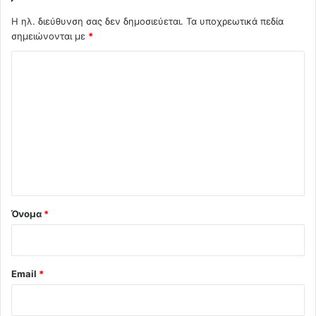
Η ηλ. διεύθυνση σας δεν δημοσιεύεται.
Τα υποχρεωτικά πεδία
σημειώνονται με
*
Σ
χ
ό
λ
ι
ο
*
Όνομα
*
Email
*