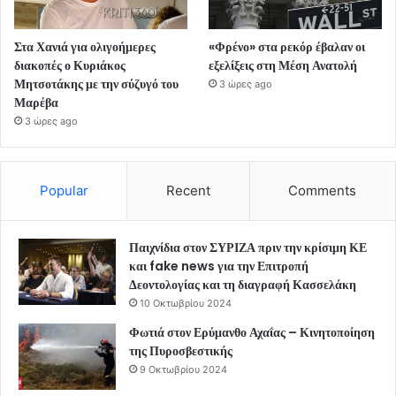
Στα Χανιά για ολιγοήμερες
«Φρένο» στα ρεκόρ έβαλαν οι
διακοπές ο Κυριάκος
εξελίξεις στη Μέση Ανατολή
Μητσοτάκης με την σύζυγό του
3 ώρες ago
Μαρέβα
3 ώρες ago
Popular
Recent
Comments
Παιχνίδια στον ΣΥΡΙΖΑ πριν την κρίσιμη ΚΕ
και fake news για την Επιτροπή
Δεοντολογίας και τη διαγραφή Κασσελάκη
10 Οκτωβρίου 2024
Φωτιά στον Ερύμανθο Αχαΐας – Κινητοποίηση
της Πυροσβεστικής
9 Οκτωβρίου 2024