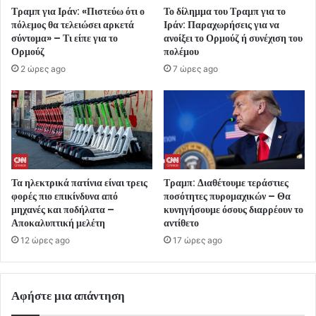
Τραμπ για Ιράν: «Πιστεύω ότι ο
Το δίλημμα του Τραμπ για το
πόλεμος θα τελειώσει αρκετά
Ιράν: Παραχωρήσεις για να
σύντομα» – Τι είπε για το
ανοίξει το Ορμούζ ή συνέχιση του
Ορμούζ
πολέμου
2 ώρες ago
7 ώρες ago
Τα ηλεκτρικά πατίνια είναι τρεις
Τραμπ: Διαθέτουμε τεράστιες
φορές πιο επικίνδυνα από
ποσότητες πυρομαχικών – Θα
μηχανές και ποδήλατα –
κυνηγήσουμε όσους διαρρέουν το
Αποκαλυπτική μελέτη
αντίθετο
12 ώρες ago
17 ώρες ago
Αφήστε μια απάντηση