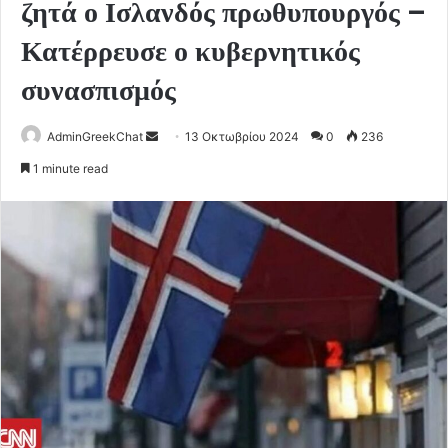
ζητά ο Ισλανδός πρωθυπουργός –
Κατέρρευσε ο κυβερνητικός
συνασπισμός
Send
AdminGreekChat
13 Οκτωβρίου 2024
0
236
an
1 minute read
email