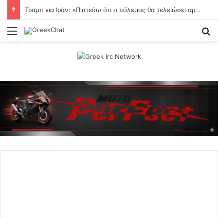
Τραμπ για Ιράν: «Πιστεύω ότι ο πόλεμος θα τελειώσει αρκετά σύντομα» – Τι είπε για το Ορμούζ
Menu
Se