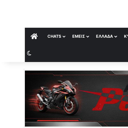
ΑΡΧΙΚΉ
CHATS
ΕΜΕΊΣ
ΕΛΛΆΔΑ
Κ
Switch skin