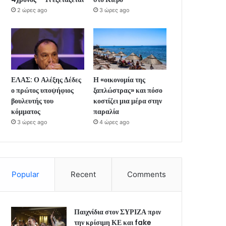
2 ώρες ago
3 ώρες ago
ΕΛΑΣ: Ο Αλέξης Δέδες
Η «οικονομία της
ο πρώτος υποψήφιος
ξαπλώστρας» και πόσο
βουλευτής του
κοστίζει μια μέρα στην
κόμματος
παραλία
3 ώρες ago
4 ώρες ago
Popular
Recent
Comments
Παιχνίδια στον ΣΥΡΙΖΑ πριν
την κρίσιμη ΚΕ και fake