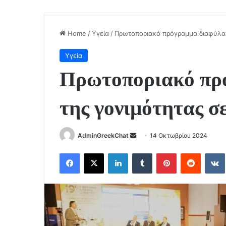
Home
/
Υγεία
/
Πρωτοποριακό πρόγραμμα διαφύλαξ
Υγεία
Πρωτοποριακό πρ
της γονιμότητας σ
Send
AdminGreekChat
14 Οκτωβρίου 2024
an
Facebook
X
LinkedIn
Tumblr
Pinterest
Reddit
email