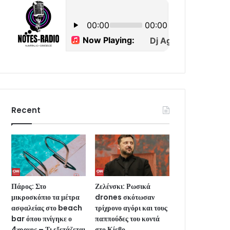
Recent
Πάρος: Στο
Ζελένσκι: Ρωσικά
μικροσκόπιο τα μέτρα
drones σκότωσαν
ασφαλείας στο beach
τρίχρονο αγόρι και τους
bar όπου πνίγηκε ο
παππούδες του κοντά
4χρονος – Τι εξετάζεται
στο Κίεβο