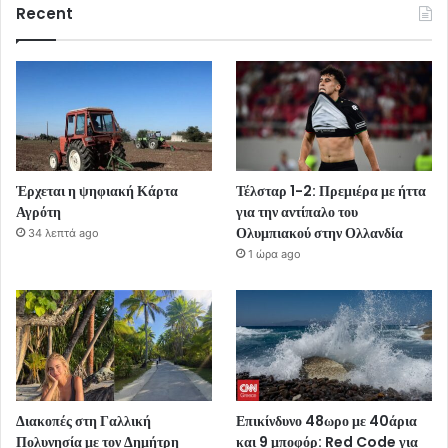
Recent
Έρχεται η ψηφιακή Κάρτα
Τέλσταρ 1-2: Πρεμιέρα με ήττα
Αγρότη
για την αντίπαλο του
Ολυμπιακού στην Ολλανδία
34 λεπτά ago
1 ώρα ago
Διακοπές στη Γαλλική
Επικίνδυνο 48ωρο με 40άρια
Πολυνησία με τον Δημήτρη
και 9 μποφόρ: Red Code για