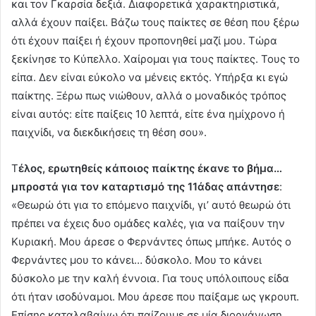
και τον Γκαρσία δεξιά. Διαφορετικά χαρακτηριστικά,
αλλά έχουν παίξει. Βάζω τους παίκτες σε θέση που ξέρω
ότι έχουν παίξει ή έχουν προπονηθεί μαζί μου. Τώρα
ξεκίνησε το Κύπελλο. Χαίρομαι για τους παίκτες. Τους το
είπα. Δεν είναι εύκολο να μένεις εκτός. Υπήρξα κι εγώ
παίκτης. Ξέρω πως νιώθουν, αλλά ο μοναδικός τρόπος
είναι αυτός: είτε παίξεις 10 λεπτά, είτε ένα ημίχρονο ή
παιχνίδι, να διεκδικήσεις τη θέση σου».
Τ
έλος, ερωτηθείς κάποιος παίκτης έκανε το βήμα…
μπροστά για τον καταρτισμό της 11άδας απάντησε
:
«Θεωρώ ότι για το επόμενο παιχνίδι, γι’ αυτό θεωρώ ότι
πρέπει να έχεις δυο ομάδες καλές, για να παίξουν την
Κυριακή. Μου άρεσε ο Φερνάντες όπως μπήκε. Αυτός ο
Φερνάντες μου το κάνει… δύσκολο. Μου το κάνει
δύσκολο με την καλή έννοια. Για τους υπόλοιπους είδα
ότι ήταν ισοδύναμοι. Μου άρεσε που παίξαμε ως γκρουπ.
Επίσης καταλαβαίνω ότι παίζουμε σε μία διοργάνωση.