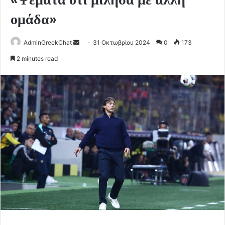
ομάδα»
Send
AdminGreekChat
31 Οκτωβρίου 2024
0
173
an
2 minutes read
email