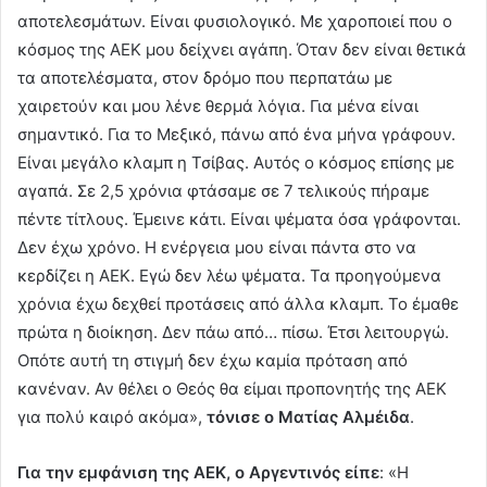
αποτελεσμάτων. Είναι φυσιολογικό. Με χαροποιεί που ο
κόσμος της ΑΕΚ μου δείχνει αγάπη. Όταν δεν είναι θετικά
τα αποτελέσματα, στον δρόμο που περπατάω με
χαιρετούν και μου λένε θερμά λόγια. Για μένα είναι
σημαντικό. Για το Μεξικό, πάνω από ένα μήνα γράφουν.
Είναι μεγάλο κλαμπ η Τσίβας. Αυτός ο κόσμος επίσης με
αγαπά. Σε 2,5 χρόνια φτάσαμε σε 7 τελικούς πήραμε
πέντε τίτλους. Έμεινε κάτι. Είναι ψέματα όσα γράφονται.
Δεν έχω χρόνο. Η ενέργεια μου είναι πάντα στο να
κερδίζει η ΑΕΚ. Εγώ δεν λέω ψέματα. Τα προηγούμενα
χρόνια έχω δεχθεί προτάσεις από άλλα κλαμπ. Το έμαθε
πρώτα η διοίκηση. Δεν πάω από… πίσω. Έτσι λειτουργώ.
Οπότε αυτή τη στιγμή δεν έχω καμία πρόταση από
κανέναν. Αν θέλει ο Θεός θα είμαι προπονητής της ΑΕΚ
για πολύ καιρό ακόμα»,
τόνισε ο Ματίας Αλμέιδα
.
Για την εμφάνιση της ΑΕΚ, ο Αργεντινός είπε
: «Η