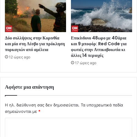
Δύο συλλήψεις στην Κορινθία
Επικίνδυνο 48ωρο με 40άρια
και μία στη Λέσβο για πρόκληση
και 9 μποφόρ: Red Code για
πυρκαγιών από αμέλεια
φωτιές στην Αττικοβοιωτία κι
άλλες 14 περιοχές
12 ώρες ago
17 ώρες ago
Αφήστε μια απάντηση
Η ηλ. διεύθυνση σας δεν δημοσιεύεται.
Τα υποχρεωτικά πεδία
σημειώνονται με
*
Σ
χ