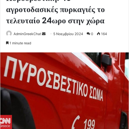
αγροτοδασικές πυρκαγιές το
τελευταίο 24ωρο στην χώρα
Send
AdminGreekChat
5 Νοεμβρίου 2024
0
164
an
1 minute read
email