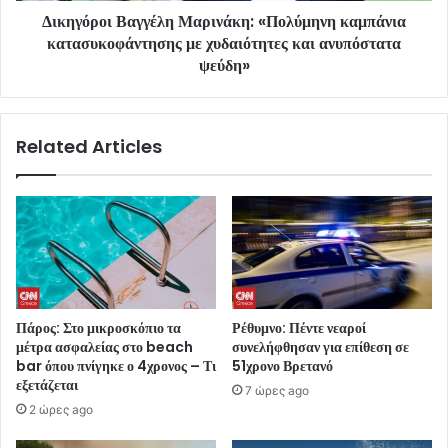
Δικηγόροι Βαγγέλη Μαρινάκη: «Πολύμηνη καμπάνια
κατασυκοφάντησης με χυδαιότητες και ανυπόστατα
ψεύδη»
Related Articles
Πάρος: Στο μικροσκόπιο τα
Ρέθυμνο: Πέντε νεαροί
μέτρα ασφαλείας στο beach
συνελήφθησαν για επίθεση σε
bar όπου πνίγηκε ο 4χρονος – Τι
51χρονο Βρετανό
εξετάζεται
7 ώρες ago
2 ώρες ago