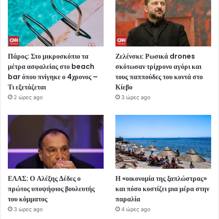
Πάρος: Στο μικροσκόπιο τα
Ζελένσκι: Ρωσικά drones
μέτρα ασφαλείας στο beach
σκότωσαν τρίχρονο αγόρι και
bar όπου πνίγηκε ο 4χρονος –
τους παππούδες του κοντά στο
Τι εξετάζεται
Κίεβο
2 ώρες ago
3 ώρες ago
ΕΛΑΣ: Ο Αλέξης Δέδες ο
Η «οικονομία της ξαπλώστρας»
πρώτος υποψήφιος βουλευτής
και πόσο κοστίζει μια μέρα στην
του κόμματος
παραλία
3 ώρες ago
4 ώρες ago