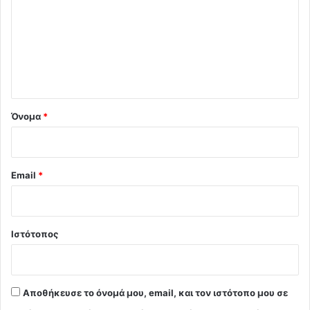
ό
λ
ι
ο
*
Όνομα
*
Email
*
Ιστότοπος
Αποθήκευσε το όνομά μου, email, και τον ιστότοπο μου σε