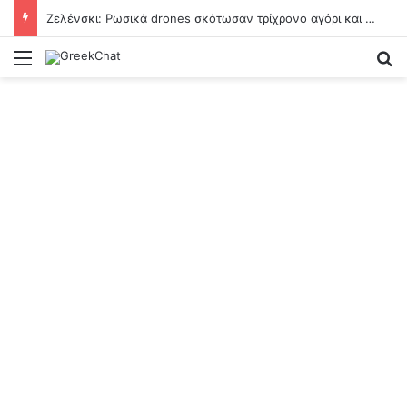
Ζελένσκι: Ρωσικά drones σκότωσαν τρίχρονο αγόρι και τους παππούδες του κοντά στο Κίεβο
Menu
Se