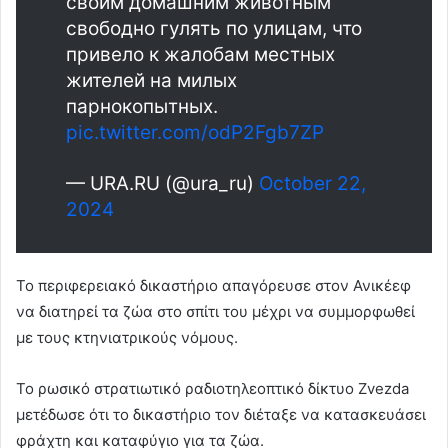
своим домашним животным
свободно гулять по улицам, что
привело к жалобам местных
жителей на милых
парнокопытных.
pic.twitter.com/odP2Fgb7ZP
— URA.RU (@ura_ru)
October 22,
2024
Το περιφερειακό δικαστήριο απαγόρευσε στον Ανικέεφ
να διατηρεί τα ζώα στο σπίτι του μέχρι να συμμορφωθεί
με τους κτηνιατρικούς νόμους.
Το ρωσικό στρατιωτικό ραδιοτηλεοπτικό δίκτυο Zvezda
μετέδωσε ότι το δικαστήριο τον διέταξε να κατασκευάσει
φράχτη και καταφύγιο για τα ζώα.