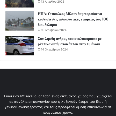
13 Απριλίου 2025
ΗΠΑ: Ο τυφώνας Μίλτον θα μπορούσε να
κοστίσει στις ασφαλιστικές εταιρείες έως 100
δισ. δολάρια
9 Οκτωβρίου 2024
Συνελήφθη άνδρας που κυκλοφορούσε με
ρέπλικα αυτόματου όπλου στην Ομόνοια
14 Οκτωβρίου 2024
Είναι ένα IRC δίκτυο, δηλαδή ένας δικτυακός χώρος που χωρίζεται
σε κανάλια επικοινωνίας που φιλοξενούν άτομα του ίδιου ή
γενικού ενδιαφέροντος και τους προσφέρει άμεση επικοινωνία σε
πραγματικό χρόνο.