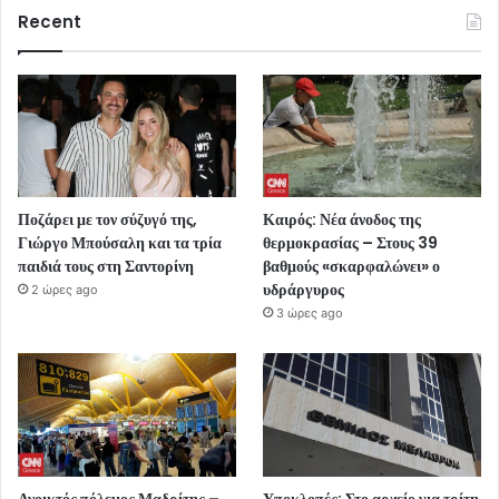
Recent
Ποζάρει με τον σύζυγό της,
Καιρός: Νέα άνοδος της
Γιώργο Μπούσαλη και τα τρία
θερμοκρασίας – Στους 39
παιδιά τους στη Σαντορίνη
βαθμούς «σκαρφαλώνει» ο
υδράργυρος
2 ώρες ago
3 ώρες ago
Ανοικτός πόλεμος Μαδρίτης –
Υποκλοπές: Στο αρχείο για τρίτη