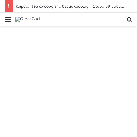
Καιρός: Νέα άνοδος της θερμοκρασίας – Στους 39 βαθμούς «σκαρφαλώνει» ο υδράργυρος
Menu
Se