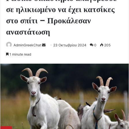
σε ηλικιωμένο να έχει κατσίκες
στο σπίτι – Προκάλεσαν
αναστάτωση
Send
AdminGreekChat
23 Οκτωβρίου 2024
0
205
an
1 minute read
email