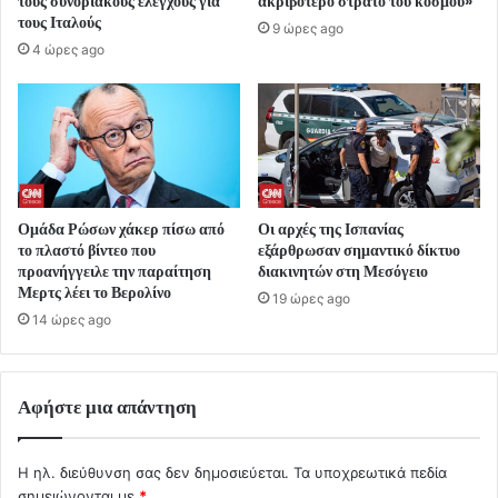
τους συνοριακούς ελέγχους για
ακριβότερο στρατό του κόσμου»
τους Ιταλούς
9 ώρες ago
4 ώρες ago
Ομάδα Ρώσων χάκερ πίσω από
Οι αρχές της Ισπανίας
το πλαστό βίντεο που
εξάρθρωσαν σημαντικό δίκτυο
προανήγγειλε την παραίτηση
διακινητών στη Μεσόγειο
Μερτς λέει το Βερολίνο
19 ώρες ago
14 ώρες ago
Αφήστε μια απάντηση
Η ηλ. διεύθυνση σας δεν δημοσιεύεται.
Τα υποχρεωτικά πεδία
σημειώνονται με
*