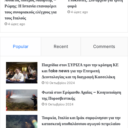
Ρώμης: Η Ισπανία επαναφέρει
φορά
τους συνοριακούς ελέγχους για
4 ώρες ago
τους Ιταλούς
4 ώρες ago
Popular
Recent
Comments
Παιχνίδια στον ΣΥΡΙΖΑ πριν την κρίσιμη ΚΕ
και fake news για την Επιτροπή
Δεοντολογίας και τη διαγραφή Κασσελάκη
10 Οκτωβρίου 2024
Φωτιά στον Ερύμανθο Αχαΐας – Κινητοποίηση
της Πυροσβεστικής
9 Οκτωβρίου 2024
Τουρκία, Ιταλία και Ιράκ συμφώνησαν για την
κατασκευή υποθαλάσσιου αγωγού πετρελαίου