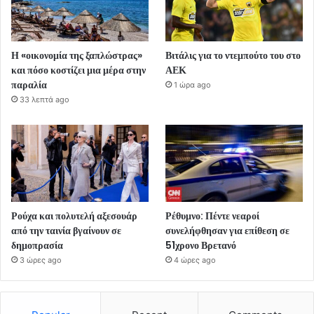
Η «οικονομία της ξαπλώστρας»
Βιτάλις για το ντεμπούτο του στο
και πόσο κοστίζει μια μέρα στην
ΑΕΚ
παραλία
1 ώρα ago
33 λεπτά ago
Ρούχα και πολυτελή αξεσουάρ
Ρέθυμνο: Πέντε νεαροί
από την ταινία βγαίνουν σε
συνελήφθησαν για επίθεση σε
δημοπρασία
51χρονο Βρετανό
3 ώρες ago
4 ώρες ago