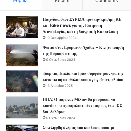
Popular
Recent
Comments
Παιχνίδια στον ΣΥΡΙΖΑ πριν την κρίσιμη ΚΕ
και fake news για την Επιτροπή
Δεοντολογίας και τη διαγραφή Κασσελάκη
10 Οκτωβρίου 2024
Φωτιά στον Ερύμανθο Αχαΐας – Κινητοποίηση
της Πυροσβεστικής
9 Οκτωβρίου 2024
Τουρκία, Ιταλία και Ιράκ συμφώνησαν για την
κατασκευή υποθαλάσσιου αγωγού πετρελαίου
13 Απριλίου 2025
ΗΠΑ: Ο τυφώνας Μίλτον θα μπορούσε να
κοστίσει στις ασφαλιστικές εταιρείες έως 100
δισ. δολάρια
9 Οκτωβρίου 2024
Συνελήφθη άνδρας που κυκλοφορούσε με