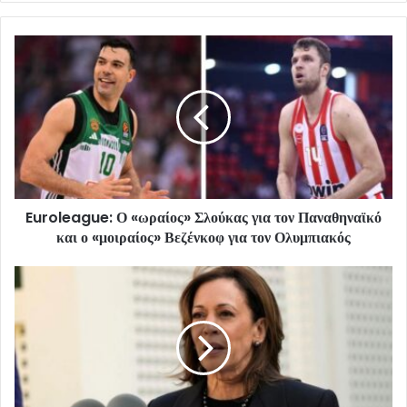
Euroleague: Ο «ωραίος» Σλούκας για τον Παναθηναϊκό
και ο «μοιραίος» Βεζένκοφ για τον Ολυμπιακός