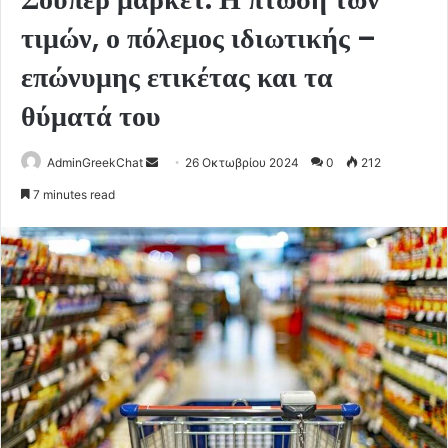
τιμών, ο πόλεμος ιδιωτικής –
επώνυμης ετικέτας και τα
θύματά του
Send
AdminGreekChat
26 Οκτωβρίου 2024
0
212
an
7 minutes read
email