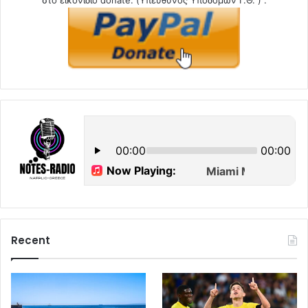
στο εικονίδιο donate. (Υπεύθυνος Υποδομών Γ.Θ. ) .
Recent