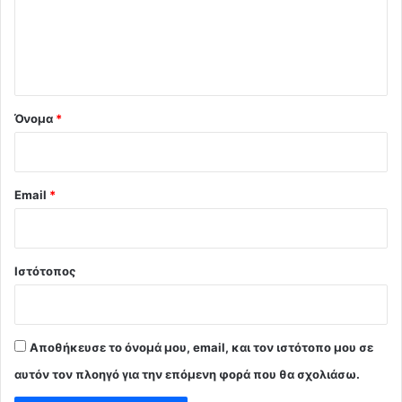
λ
ι
ο
*
Όνομα
*
Email
*
Ιστότοπος
Αποθήκευσε το όνομά μου, email, και τον ιστότοπο μου σε
αυτόν τον πλοηγό για την επόμενη φορά που θα σχολιάσω.