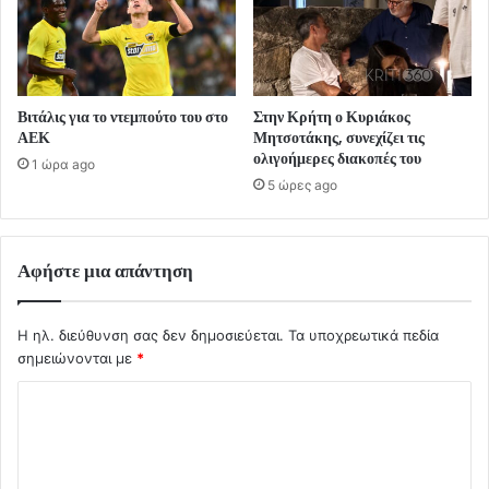
Βιτάλις για το ντεμπούτο του στο
Στην Κρήτη ο Κυριάκος
ΑΕΚ
Μητσοτάκης, συνεχίζει τις
ολιγοήμερες διακοπές του
1 ώρα ago
5 ώρες ago
Αφήστε μια απάντηση
Η ηλ. διεύθυνση σας δεν δημοσιεύεται.
Τα υποχρεωτικά πεδία
σημειώνονται με
*
Σ
χ
ό