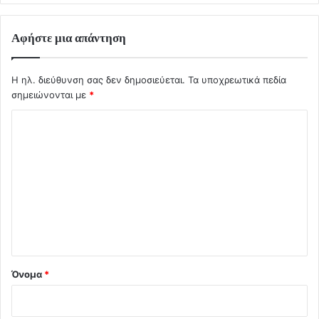
Αφήστε μια απάντηση
Η ηλ. διεύθυνση σας δεν δημοσιεύεται.
Τα υποχρεωτικά πεδία
σημειώνονται με
*
Σ
χ
ό
λ
ι
ο
*
Όνομα
*