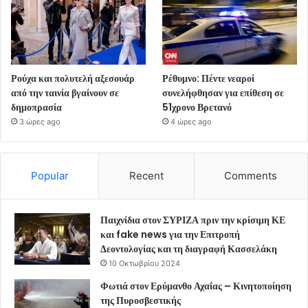
Ρούχα και πολυτελή αξεσουάρ
Ρέθυμνο: Πέντε νεαροί
από την ταινία βγαίνουν σε
συνελήφθησαν για επίθεση σε
δημοπρασία
51χρονο Βρετανό
3 ώρες ago
4 ώρες ago
Popular
Recent
Comments
Παιχνίδια στον ΣΥΡΙΖΑ πριν την κρίσιμη ΚΕ
και fake news για την Επιτροπή
Δεοντολογίας και τη διαγραφή Κασσελάκη
10 Οκτωβρίου 2024
Φωτιά στον Ερύμανθο Αχαΐας – Κινητοποίηση
της Πυροσβεστικής