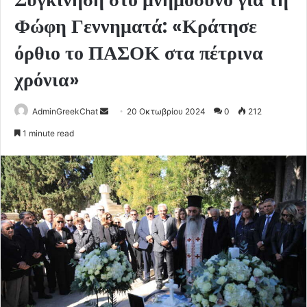
Φώφη Γεννηματά: «Κράτησε
όρθιο το ΠΑΣΟΚ στα πέτρινα
χρόνια»
Send
AdminGreekChat
20 Οκτωβρίου 2024
0
212
an
1 minute read
email