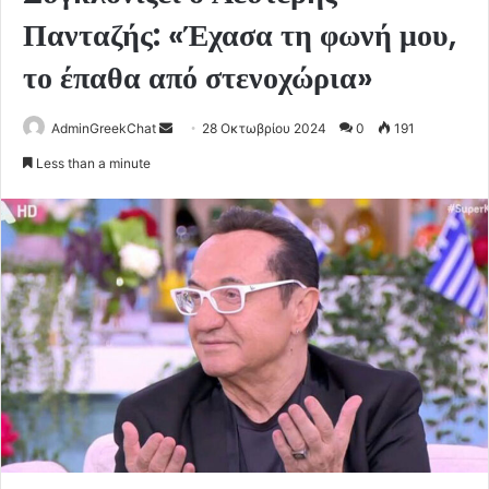
Πανταζής: «Έχασα τη φωνή μου,
το έπαθα από στενοχώρια»
Send
AdminGreekChat
28 Οκτωβρίου 2024
0
191
an
Less than a minute
email