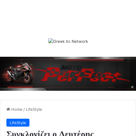
Home
/
LifeStyle
LifeStyle
Συγκλονίζει ο Λευτέρης