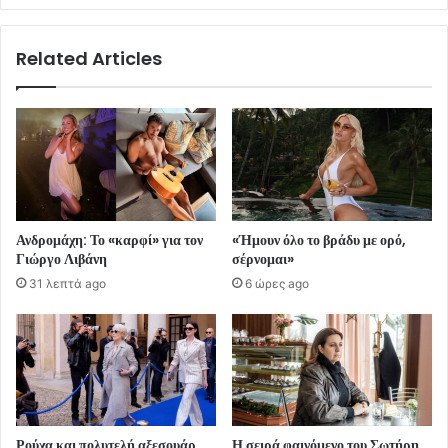
Related Articles
Ανδρομάχη: Το «καρφί» για τον
«Ήμουν όλο το βράδυ με ορό,
Γιώργο Λιβάνη
σέρνομαι»
31 λεπτά ago
6 ώρες ago
Ρούχα και πολυτελή αξεσουάρ
Η σειρά φαινόμενο του Σωτήρη