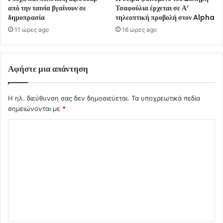
από την ταινία βγαίνουν σε
Τσαφούλια έρχεται σε Α’
δημοπρασία
τηλεοπτική προβολή στον Alpha
11 ώρες ago
16 ώρες ago
Αφήστε μια απάντηση
Η ηλ. διεύθυνση σας δεν δημοσιεύεται.
Τα υποχρεωτικά πεδία
σημειώνονται με
*
Σ
χ
ό
λ
ι
ο
*