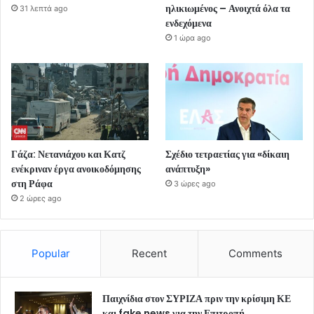
ηλικιωμένος – Ανοιχτά όλα τα
31 λεπτά ago
ενδεχόμενα
1 ώρα ago
Γάζα: Νετανιάχου και Κατζ
Σχέδιο τετραετίας για «δίκαιη
ενέκριναν έργα ανοικοδόμησης
ανάπτυξη»
στη Ράφα
3 ώρες ago
2 ώρες ago
Popular
Recent
Comments
Παιχνίδια στον ΣΥΡΙΖΑ πριν την κρίσιμη ΚΕ
και fake news για την Επιτροπή