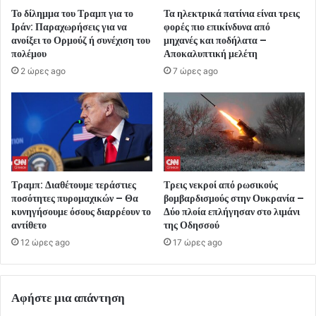
Το δίλημμα του Τραμπ για το
Τα ηλεκτρικά πατίνια είναι τρεις
Ιράν: Παραχωρήσεις για να
φορές πιο επικίνδυνα από
ανοίξει το Ορμούζ ή συνέχιση του
μηχανές και ποδήλατα –
πολέμου
Αποκαλυπτική μελέτη
2 ώρες ago
7 ώρες ago
Τραμπ: Διαθέτουμε τεράστιες
Τρεις νεκροί από ρωσικούς
ποσότητες πυρομαχικών – Θα
βομβαρδισμούς στην Ουκρανία –
κυνηγήσουμε όσους διαρρέουν το
Δύο πλοία επλήγησαν στο λιμάνι
αντίθετο
της Οδησσού
12 ώρες ago
17 ώρες ago
Αφήστε μια απάντηση