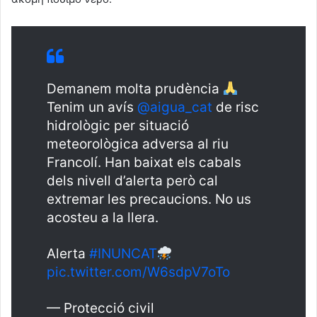
Demanem molta prudència
Tenim un avís
@aigua_cat
de risc
hidrològic per situació
meteorològica adversa al riu
Francolí. Han baixat els cabals
dels nivell d’alerta però cal
extremar les precaucions. No us
acosteu a la llera.
Alerta
#INUNCAT
pic.twitter.com/W6sdpV7oTo
— Protecció civil