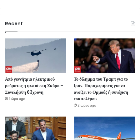
Recent
Από γεννήτρια ηλεκτρικού
Το δίλημμα του Τραμπ για το
ρεύματος η φωτιά στη Σκύρο –
Ιράν: Παραχωρήσεις για να
Συνελήφθη 63χρονη
ανοίξει το Ορμούζ ή συνέχιση
του πολέμου
1 ώρα ago
2 ώρες ago