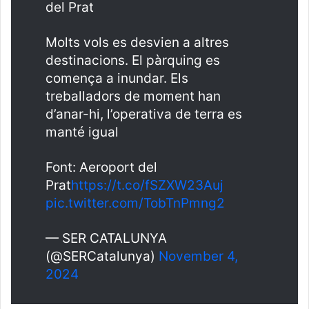
del Prat
Molts vols es desvien a altres
destinacions. El pàrquing es
comença a inundar. Els
treballadors de moment han
d’anar-hi, l’operativa de terra es
manté igual
Font: Aeroport del
Prat
https://t.co/fSZXW23Auj
pic.twitter.com/TobTnPmng2
— SER CATALUNYA
(@SERCatalunya)
November 4,
2024