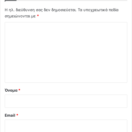
Η ηλ. διεύθυνση σας δεν δημοσιεύεται.
Τα υποχρεωτικά πεδία
σημειώνονται με
*
Σ
χ
ό
λ
ι
ο
*
Όνομα
*
Email
*