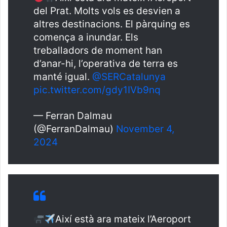
del Prat. Molts vols es desvien a
altres destinacions. El pàrquing es
comença a inundar. Els
treballadors de moment han
d’anar-hi, l’operativa de terra es
manté igual.
@SERCatalunya
pic.twitter.com/gdy1IVb9nq
— Ferran Dalmau
(@FerranDalmau)
November 4,
2024
Així està ara mateix l’Aeroport