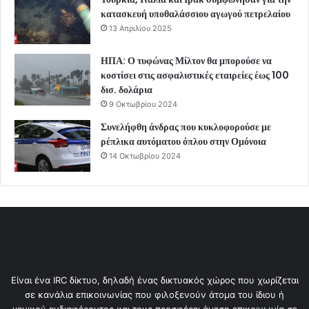
κατασκευή υποθαλάσσιου αγωγού πετρελαίου
13 Απριλίου 2025
ΗΠΑ: Ο τυφώνας Μίλτον θα μπορούσε να
κοστίσει στις ασφαλιστικές εταιρείες έως 100
δισ. δολάρια
9 Οκτωβρίου 2024
Συνελήφθη άνδρας που κυκλοφορούσε με
ρέπλικα αυτόματου όπλου στην Ομόνοια
14 Οκτωβρίου 2024
Είναι ένα IRC δίκτυο, δηλαδή ένας δικτυακός χώρος που χωρίζεται
σε κανάλια επικοινωνίας που φιλοξενούν άτομα του ίδιου ή
γενικού ενδιαφέροντος και τους προσφέρει άμεση επικοινωνία σε