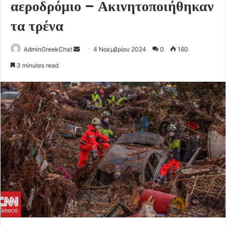
αεροδρόμιο – Ακινητοποιήθηκαν
τα τρένα
Send
AdminGreekChat
4 Νοεμβρίου 2024
0
160
an
3 minutes read
email