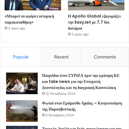
«Μπορεί να αφήσει ιστορική
Η Apollo Global εξαγοράζει
παρακαταθήκη»
την EasyJet με 7,7 δισ.
δολάρια
3 ώρες ago
3 ώρες ago
Popular
Recent
Comments
Παιχνίδια στον ΣΥΡΙΖΑ πριν την κρίσιμη ΚΕ
και fake news για την Επιτροπή
Δεοντολογίας και τη διαγραφή Κασσελάκη
10 Οκτωβρίου 2024
Φωτιά στον Ερύμανθο Αχαΐας – Κινητοποίηση
της Πυροσβεστικής
9 Οκτωβρίου 2024
Τουρκία, Ιταλία και Ιράκ συμφώνησαν για την