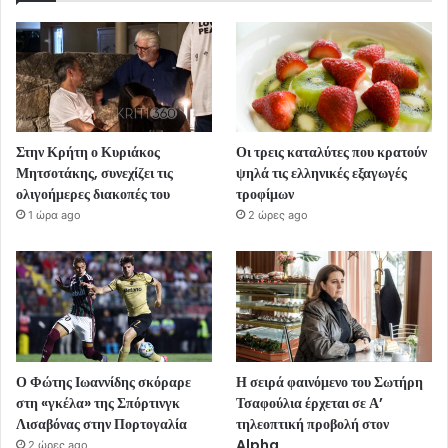
Στην Κρήτη ο Κυριάκος
Οι τρεις καταλύτες που κρατούν
Μητσοτάκης, συνεχίζει τις
ψηλά τις ελληνικές εξαγωγές
ολιγοήμερες διακοπές του
τροφίμων
1 ώρα ago
2 ώρες ago
Ο Φώτης Ιωαννίδης σκόραρε
Η σειρά φαινόμενο του Σωτήρη
στη «γκέλα» της Σπόρτινγκ
Τσαφούλια έρχεται σε Α’
Λισαβόνας στην Πορτογαλία
τηλεοπτική προβολή στον
Alpha
2 ώρες ago