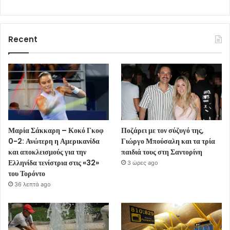
Recent
Μαρία Σάκκαρη – Κοκό Γκοφ
Ποζάρει με τον σύζυγό της,
0-2: Ανώτερη η Αμερικανίδα
Γιώργο Μπούσαλη και τα τρία
και αποκλεισμούς για την
παιδιά τους στη Σαντορίνη
Ελληνίδα τενίστρια στις «32»
3 ώρες ago
του Τορόντο
36 λεπτά ago