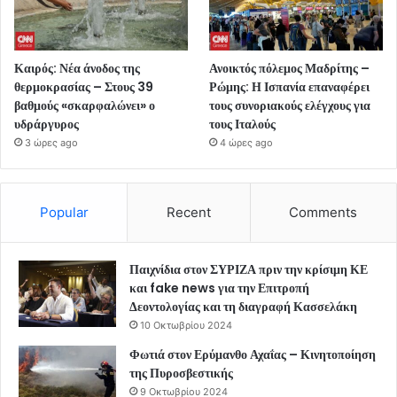
Καιρός: Νέα άνοδος της
Ανοικτός πόλεμος Μαδρίτης –
θερμοκρασίας – Στους 39
Ρώμης: Η Ισπανία επαναφέρει
βαθμούς «σκαρφαλώνει» ο
τους συνοριακούς ελέγχους για
υδράργυρος
τους Ιταλούς
3 ώρες ago
4 ώρες ago
Popular
Recent
Comments
Παιχνίδια στον ΣΥΡΙΖΑ πριν την κρίσιμη ΚΕ
και fake news για την Επιτροπή
Δεοντολογίας και τη διαγραφή Κασσελάκη
10 Οκτωβρίου 2024
Φωτιά στον Ερύμανθο Αχαΐας – Κινητοποίηση
της Πυροσβεστικής
9 Οκτωβρίου 2024