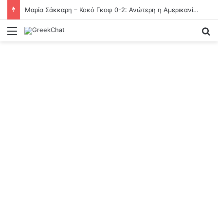
Μαρία Σάκκαρη – Κοκό Γκοφ 0-2: Ανώτερη η Αμερικανίδα και αποκλεισμούς για την Ελληνίδα τενίστρια στις «32» του Τορόντο
Menu
Se