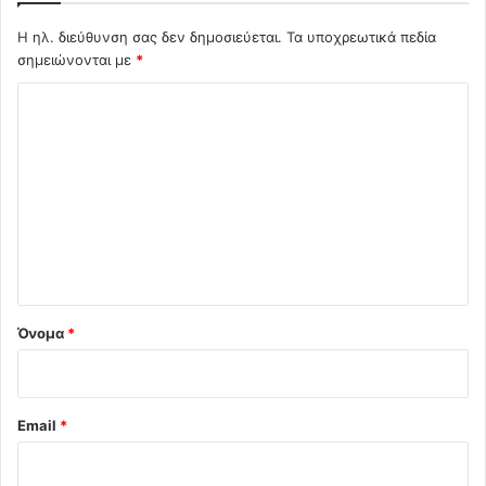
Η ηλ. διεύθυνση σας δεν δημοσιεύεται.
Τα υποχρεωτικά πεδία
σημειώνονται με
*
Σ
χ
ό
λ
ι
ο
*
Όνομα
*
Email
*