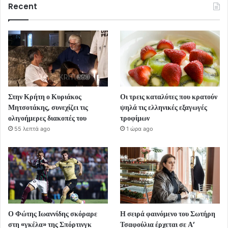
Recent
Στην Κρήτη ο Κυριάκος
Οι τρεις καταλύτες που κρατούν
Μητσοτάκης, συνεχίζει τις
ψηλά τις ελληνικές εξαγωγές
ολιγοήμερες διακοπές του
τροφίμων
55 λεπτά ago
1 ώρα ago
Ο Φώτης Ιωαννίδης σκόραρε
Η σειρά φαινόμενο του Σωτήρη
στη «γκέλα» της Σπόρτινγκ
Τσαφούλια έρχεται σε Α’