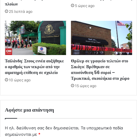
πλοίων
5 ώρες ago
25 λεπτά ago
Ταϊλάνδη: Στους εννέα αυξήθηκε
Θρίλερ σε γραφείο τελετών στο
ο αριθμός των νεκρών από την
Σικάγο: Βρέθηκαν σε
αιματηρή επίθεση σε σχολείο
αποσύνθεση 56 σοροί –
Τρωκτικά, σκουλήκια στο χώρο
10 ώρες ago
15 ώρες ago
Αφήστε μια απάντηση
Η ηλ. διεύθυνση σας δεν δημοσιεύεται.
Τα υποχρεωτικά πεδία
σημειώνονται με
*