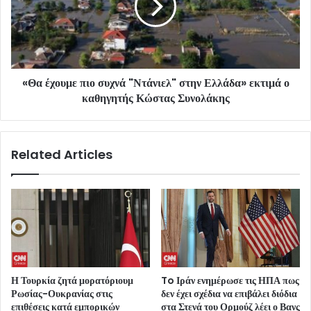
«Θα έχουμε πιο συχνά "Ντάνιελ" στην Ελλάδα» εκτιμά ο
καθηγητής Κώστας Συνολάκης
Related Articles
Η Τουρκία ζητά μορατόριουμ
To Ιράν ενημέρωσε τις ΗΠΑ πως
Ρωσίας-Ουκρανίας στις
δεν έχει σχέδια να επιβάλει διόδια
επιθέσεις κατά εμπορικών
στα Στενά του Ορμούζ λέει ο Βανς