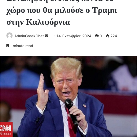
χώρο που θα μιλούσε ο Τραμπ
στην Καλιφόρνια
Send
AdminGreekChat
14 Οκτωβρίου 2024
0
224
an
1 minute read
email