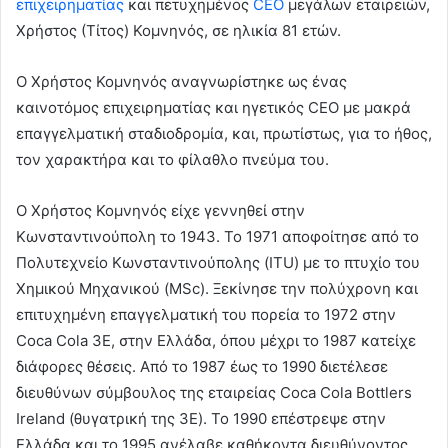
επιχειρηματίας
και πετυχημένος
CEO
μεγάλων εταιρειών,
Χρήστος (Τίτος) Κομνηνός, σε ηλικία 81 ετών.
Ο Χρήστος Κομνηνός αναγνωρίστηκε ως ένας
καινοτόμος επιχειρηματίας και ηγετικός CEO με μακρά
επαγγελματική σταδιοδρομία, και, πρωτίστως, για το ήθος,
τον χαρακτήρα και το φίλαθλο πνεύμα του.
Ο Χρήστος Κομνηνός είχε γεννηθεί στην
Κωνσταντινούπολη το 1943. Το 1971 αποφοίτησε από το
Πολυτεχνείο Κωνσταντινούπολης (ΙΤU) με το πτυχίο του
Χημικού Μηχανικού (MSc). Ξεκίνησε την πολύχρονη και
επιτυχημένη επαγγελματική του πορεία το 1972 στην
Coca Cola 3E, στην Ελλάδα, όπου μέχρι το 1987 κατείχε
διάφορες θέσεις. Από το 1987 έως το 1990 διετέλεσε
διευθύνων σύμβουλος της εταιρείας Coca Cola Bottlers
Ireland (θυγατρική της 3Ε). Το 1990 επέστρεψε στην
Ελλάδα και το 1995 ανέλαβε καθήκοντα διευθύνοντος