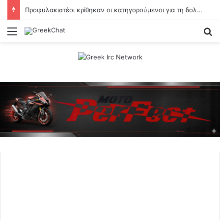
Προφυλακιστέοι κρίθηκαν οι κατηγορούμενοι για τη δολοφονία του 58χρονου ψυχολόγου στην Αργολίδα
Menu
Se