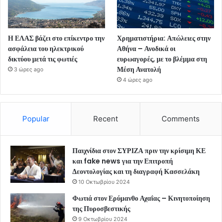
Η ΕΛΑΣ βάζει στο επίκεντρο την
Χρηματιστήρια: Απώλειες στην
ασφάλεια του ηλεκτρικού
Αθήνα – Ανοδικά οι
δικτύου μετά τις φωτιές
ευρωαγορές, με το βλέμμα στη
Μέση Ανατολή
3 ώρες ago
4 ώρες ago
Popular
Recent
Comments
Παιχνίδια στον ΣΥΡΙΖΑ πριν την κρίσιμη ΚΕ
και fake news για την Επιτροπή
Δεοντολογίας και τη διαγραφή Κασσελάκη
10 Οκτωβρίου 2024
Φωτιά στον Ερύμανθο Αχαΐας – Κινητοποίηση
της Πυροσβεστικής
9 Οκτωβρίου 2024