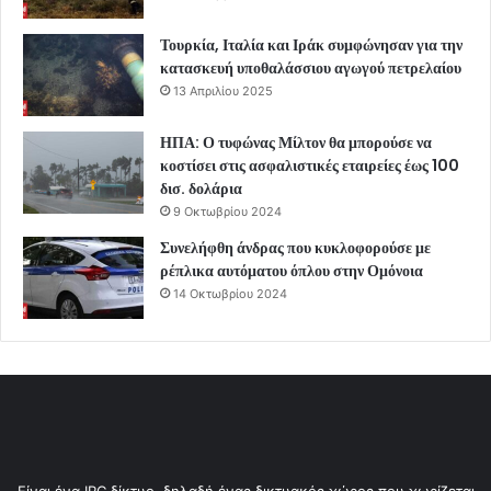
Τουρκία, Ιταλία και Ιράκ συμφώνησαν για την
κατασκευή υποθαλάσσιου αγωγού πετρελαίου
13 Απριλίου 2025
ΗΠΑ: Ο τυφώνας Μίλτον θα μπορούσε να
κοστίσει στις ασφαλιστικές εταιρείες έως 100
δισ. δολάρια
9 Οκτωβρίου 2024
Συνελήφθη άνδρας που κυκλοφορούσε με
ρέπλικα αυτόματου όπλου στην Ομόνοια
14 Οκτωβρίου 2024
Είναι ένα IRC δίκτυο, δηλαδή ένας δικτυακός χώρος που χωρίζεται