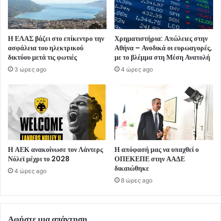
Η ΕΛΑΣ βάζει στο επίκεντρο την
Χρηματιστήρια: Απώλειες στην
ασφάλεια του ηλεκτρικού
Αθήνα – Ανοδικά οι ευρωαγορές,
δικτύου μετά τις φωτιές
με το βλέμμα στη Μέση Ανατολή
3 ώρες ago
4 ώρες ago
Η ΑΕΚ ανακοίνωσε τον Λάντερς
Η απόφασή μας να υπαχθεί ο
Νόλεϊ μέχρι το 2028
ΟΠΕΚΕΠΕ στην ΑΑΔΕ
δικαιώθηκε
4 ώρες ago
8 ώρες ago
Αφήστε μια απάντηση