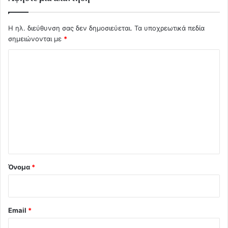
Η ηλ. διεύθυνση σας δεν δημοσιεύεται.
Τα υποχρεωτικά πεδία
σημειώνονται με
*
Σ
χ
ό
λ
ι
ο
*
Όνομα
*
Email
*