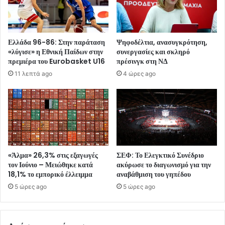
Ελλάδα 96-86: Στην παράταση
Ψηφοδέλτια, ανασυγκρότηση,
«λύγισε» η Εθνική Παίδων στην
συνεργασίες και σκληρό
πρεμιέρα του Eurobasket U16
πρέσινγκ στη ΝΔ
11 λεπτά ago
4 ώρες ago
«Άλμα» 26,3% στις εξαγωγές
ΣΕΦ: Το Ελεγκτικό Συνέδριο
τον Ιούνιο – Μειώθηκε κατά
ακύρωσε το διαγωνισμό για την
18,1% το εμπορικό έλλειμμα
αναβάθμιση του γηπέδου
5 ώρες ago
5 ώρες ago