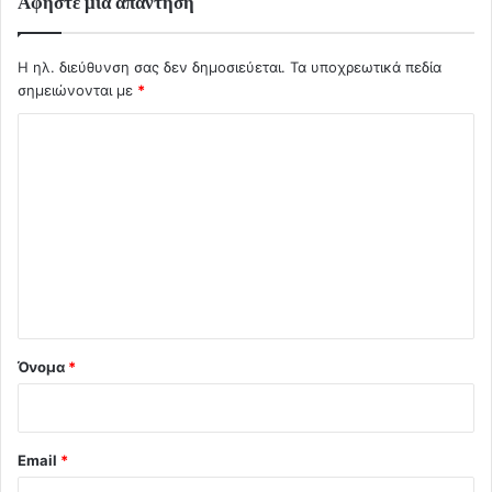
Αφήστε μια απάντηση
Η ηλ. διεύθυνση σας δεν δημοσιεύεται.
Τα υποχρεωτικά πεδία
σημειώνονται με
*
Σ
χ
ό
λ
ι
ο
*
Όνομα
*
Email
*