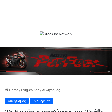
Home
/
Ενημέρωση
/
Αθλητισμός
Αθλητισμός
Ενημέρωση
Το Κατάρ «χρυσώνει» τον Τσάβι