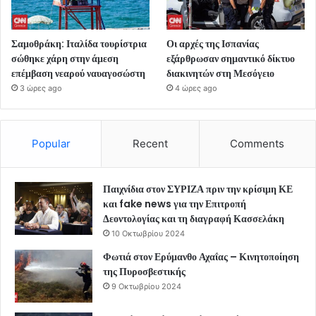
Σαμοθράκη: Ιταλίδα τουρίστρια
Οι αρχές της Ισπανίας
σώθηκε χάρη στην άμεση
εξάρθρωσαν σημαντικό δίκτυο
επέμβαση νεαρού ναυαγοσώστη
διακινητών στη Μεσόγειο
3 ώρες ago
4 ώρες ago
Popular
Recent
Comments
Παιχνίδια στον ΣΥΡΙΖΑ πριν την κρίσιμη ΚΕ
και fake news για την Επιτροπή
Δεοντολογίας και τη διαγραφή Κασσελάκη
10 Οκτωβρίου 2024
Φωτιά στον Ερύμανθο Αχαΐας – Κινητοποίηση
της Πυροσβεστικής
9 Οκτωβρίου 2024