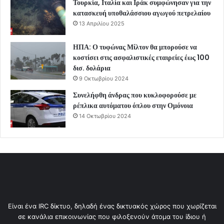
Τουρκία, Ιταλία και Ιράκ συμφώνησαν για την
κατασκευή υποθαλάσσιου αγωγού πετρελαίου
13 Απριλίου 2025
ΗΠΑ: Ο τυφώνας Μίλτον θα μπορούσε να
κοστίσει στις ασφαλιστικές εταιρείες έως 100
δισ. δολάρια
9 Οκτωβρίου 2024
Συνελήφθη άνδρας που κυκλοφορούσε με
ρέπλικα αυτόματου όπλου στην Ομόνοια
14 Οκτωβρίου 2024
Είναι ένα IRC δίκτυο, δηλαδή ένας δικτυακός χώρος που χωρίζεται
σε κανάλια επικοινωνίας που φιλοξενούν άτομα του ίδιου ή