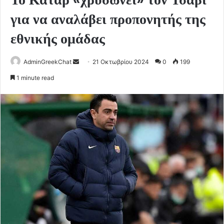
για να αναλάβει προπονητής της
εθνικής ομάδας
Send
AdminGreekChat
21 Οκτωβρίου 2024
0
199
an
1 minute read
email