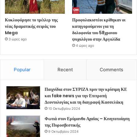
Κυκλοφόρησε το τρέιλερ της
Προφυλακιστέοι κρίθηκαν οι
νέας δραματικής σειράς του
κατηγορούμενοι για τη
Mega
δολοφονία του 58χρονου
ψυχολόγου στην Αργολίδα
3 ώρες ago
4 ώρες ago
Popular
Recent
Comments
Παιχνίδια στον ΣΥΡΙΖΑ πριν την κρίσιμη ΚΕ
και fake news για την Επιτροπή
Δεοντολογίας και τη διαγραφή Κασσελάκη
10 Οκτωβρίου 2024
Φωτιά στον Ερύμανθο Αχαΐας – Κινητοποίηση
της Πυροσβεστικής
9 Οκτωβρίου 2024