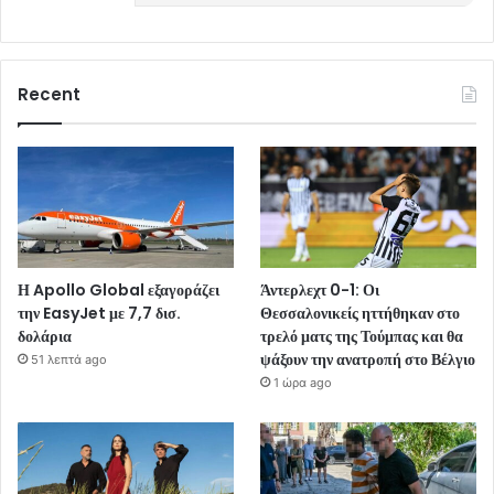
Recent
Η Apollo Global εξαγοράζει
Άντερλεχτ 0-1: Οι
την EasyJet με 7,7 δισ.
Θεσσαλονικείς ηττήθηκαν στο
δολάρια
τρελό ματς της Τούμπας και θα
ψάξουν την ανατροπή στο Βέλγιο
51 λεπτά ago
1 ώρα ago