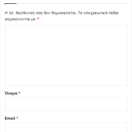
Η ηλ. διεύθυνση σας δεν δημοσιεύεται.
Τα υποχρεωτικά πεδία
σημειώνονται με
*
Σ
χ
ό
λ
ι
ο
*
Όνομα
*
Email
*