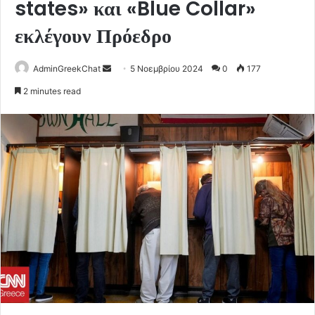
states» και «Blue Collar»
εκλέγουν Πρόεδρο
Send
AdminGreekChat
5 Νοεμβρίου 2024
0
177
an
2 minutes read
email