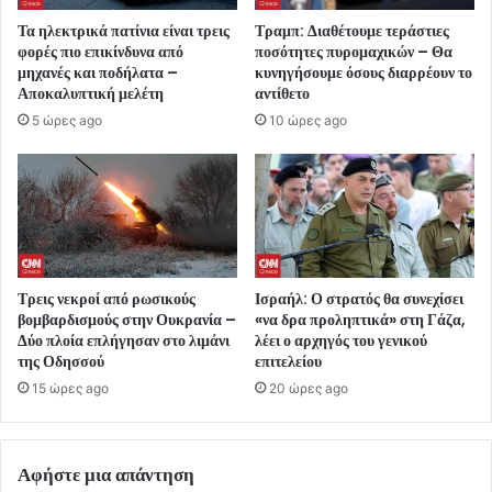
Τα ηλεκτρικά πατίνια είναι τρεις
Τραμπ: Διαθέτουμε τεράστιες
φορές πιο επικίνδυνα από
ποσότητες πυρομαχικών – Θα
μηχανές και ποδήλατα –
κυνηγήσουμε όσους διαρρέουν το
Αποκαλυπτική μελέτη
αντίθετο
5 ώρες ago
10 ώρες ago
Τρεις νεκροί από ρωσικούς
Ισραήλ: Ο στρατός θα συνεχίσει
βομβαρδισμούς στην Ουκρανία –
«να δρα προληπτικά» στη Γάζα,
Δύο πλοία επλήγησαν στο λιμάνι
λέει ο αρχηγός του γενικού
της Οδησσού
επιτελείου
15 ώρες ago
20 ώρες ago
Αφήστε μια απάντηση