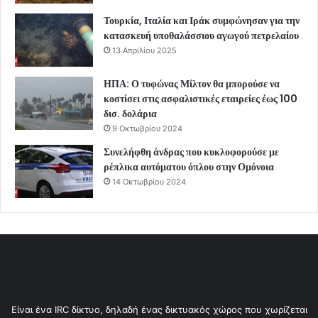
Τουρκία, Ιταλία και Ιράκ συμφώνησαν για την
κατασκευή υποθαλάσσιου αγωγού πετρελαίου
13 Απριλίου 2025
ΗΠΑ: Ο τυφώνας Μίλτον θα μπορούσε να
κοστίσει στις ασφαλιστικές εταιρείες έως 100
δισ. δολάρια
9 Οκτωβρίου 2024
Συνελήφθη άνδρας που κυκλοφορούσε με
ρέπλικα αυτόματου όπλου στην Ομόνοια
14 Οκτωβρίου 2024
Είναι ένα IRC δίκτυο, δηλαδή ένας δικτυακός χώρος που χωρίζεται