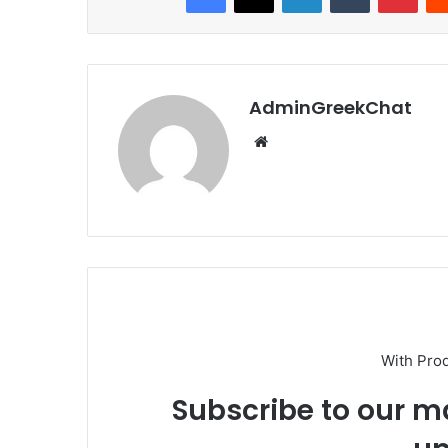
AdminGreekChat
Website
With Pro
Subscribe to our ma