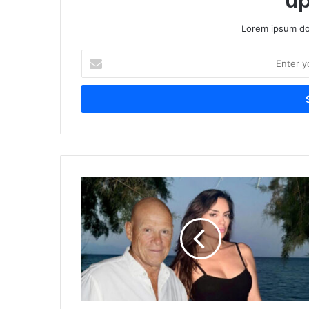
up
Lorem ipsum dol
Enter
your
Email
address