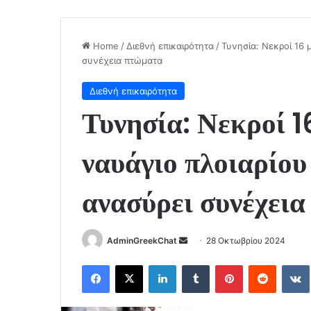
Home
/
Διεθνή επικαιρότητα
/
Τυνησία: Νεκροί 16 
συνέχεια πτώματα
Διεθνή επικαιρότητα
Τυνησία: Νεκροί 1
ναυάγιο πλοιαρίου
ανασύρει συνέχει
Send
AdminGreekChat
28 Οκτωβρίου 2024
an
Facebook
X
LinkedIn
Tumblr
Pinterest
Reddit
email