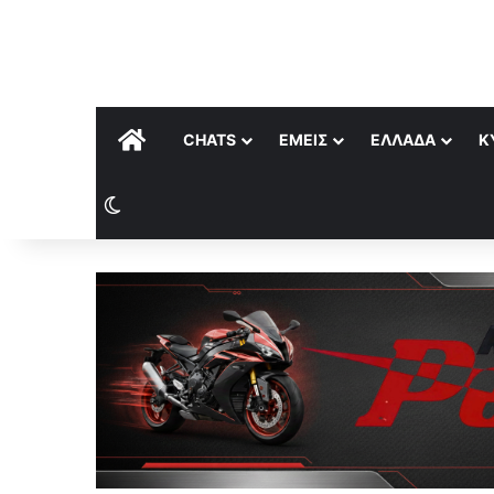
ΑΡΧΙΚΉ
CHATS
ΕΜΕΊΣ
ΕΛΛΆΔΑ
Κ
Switch skin