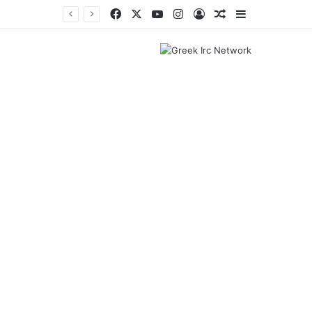
Facebook
X
YouTube
Instagram
Log In
Random Article
Sidebar