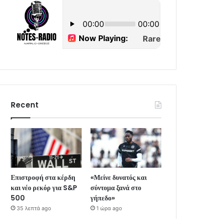
Recent
Επιστροφή στα κέρδη
«Μείνε δυνατός και
και νέο ρεκόρ για S&P
σύντομα ξανά στο
500
γήπεδο»
35 λεπτά ago
1 ώρα ago