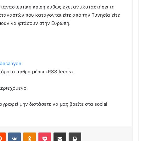
ταναστευτική κρίση καθώς έχει αντικαταστήσει τη
ταναστών που κατάγονται είτε από την Τυνησία είτε
υμούν να φτάσουν στην Ευρώπη.
decanyon
υτόματα άρθρα μέσω «RSS feeds».
περιεχόμενο.
αγραφεί μην διστάσετε να μας βρείτε στα social
erest
Reddit
VKontakte
Odnoklassniki
Pocket
Share via Email
Print