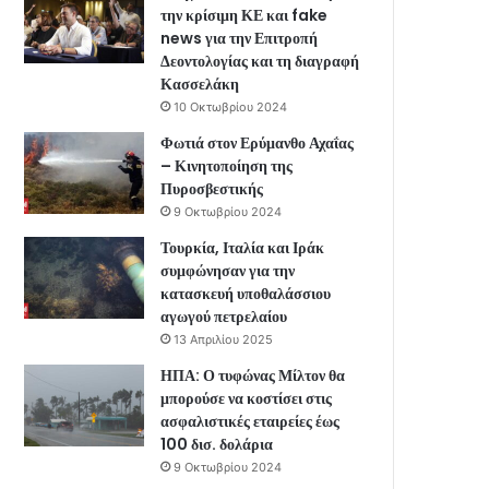
την κρίσιμη ΚΕ και fake
news για την Επιτροπή
Δεοντολογίας και τη διαγραφή
Κασσελάκη
10 Οκτωβρίου 2024
Φωτιά στον Ερύμανθο Αχαΐας
– Κινητοποίηση της
Πυροσβεστικής
9 Οκτωβρίου 2024
Τουρκία, Ιταλία και Ιράκ
συμφώνησαν για την
κατασκευή υποθαλάσσιου
αγωγού πετρελαίου
13 Απριλίου 2025
ΗΠΑ: Ο τυφώνας Μίλτον θα
μπορούσε να κοστίσει στις
ασφαλιστικές εταιρείες έως
100 δισ. δολάρια
9 Οκτωβρίου 2024