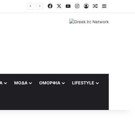
Facebook
X
YouTube
Instagram
Log In
Random Article
Sidebar
ιές
Α
ΜΌΔΑ
ΟΜΟΡΦΙΆ
LIFESTYLE