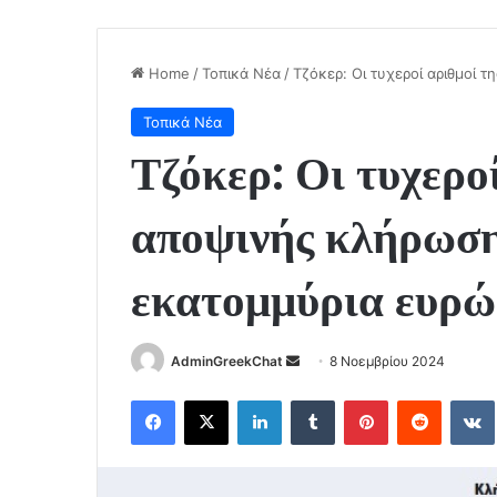
Home
/
Τοπικά Νέα
/
Τζόκερ: Οι τυχεροί αριθμοί 
Τοπικά Νέα
Τζόκερ: Οι τυχερο
αποψινής κλήρωση
εκατομμύρια ευρώ
Send
AdminGreekChat
8 Νοεμβρίου 2024
an
Facebook
X
LinkedIn
Tumblr
Pinterest
Reddit
email