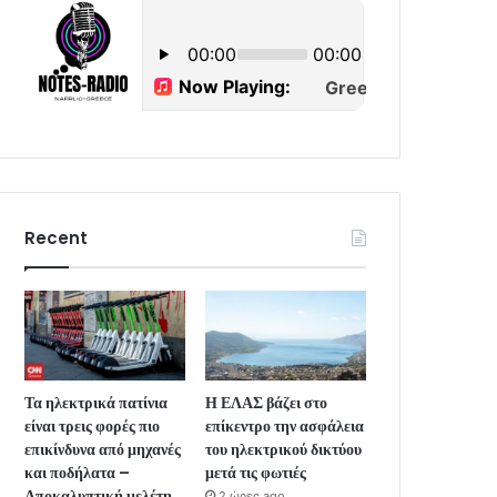
Recent
Τα ηλεκτρικά πατίνια
Η ΕΛΑΣ βάζει στο
είναι τρεις φορές πιο
επίκεντρο την ασφάλεια
επικίνδυνα από μηχανές
του ηλεκτρικού δικτύου
και ποδήλατα –
μετά τις φωτιές
Αποκαλυπτική μελέτη
2 ώρες ago