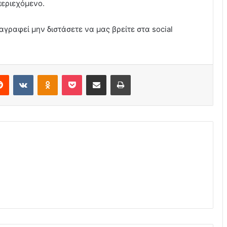
περιεχόμενο.
αγραφεί μην διστάσετε να μας βρείτε στα social
erest
Reddit
VKontakte
Odnoklassniki
Pocket
Share via Email
Print