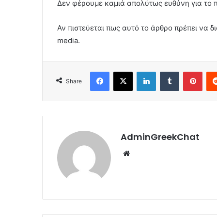
Δεν φέρουμε καμιά απολύτως ευθύνη για το 
Αν πιστεύεται πως αυτό το άρθρο πρέπει να δι
media.
Facebook
X
LinkedIn
Tumblr
Pint
Share
AdminGreekChat
Website