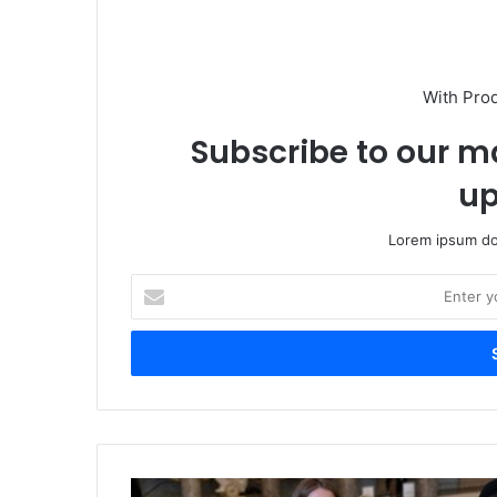
With Pro
Subscribe to our ma
up
Lorem ipsum dol
Enter
your
Email
address