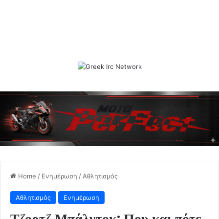
Home
/
Ενημέρωση
/
Αθλητισμός
Αθλητισμός
Ενημέρωση
Τζορτζ Μπάλντοκ: Που και πότε