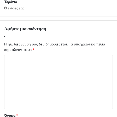
Τορόντο
2 ώρες ago
Αφήστε μια απάντηση
Η ηλ. διεύθυνση σας δεν δημοσιεύεται.
Τα υποχρεωτικά πεδία
σημειώνονται με
*
Σ
χ
ό
λ
ι
ο
*
Όνομα
*