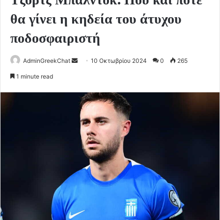
θα γίνει η κηδεία του άτυχου
ποδοσφαιριστή
Send
AdminGreekChat
10 Οκτωβρίου 2024
0
265
an
1 minute read
email