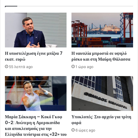
Η υποστελέχωση έγινε μπίζνα 7
Η ναυτιλία μπροστά σε υψηλό
εκατ. ευρώ
ρίσκο και στη Μαύρη Θάλασσα
55 λεπτά ago
1 ώρα ago
Μαρία Σάκκαρη – Κοκό Γκοφ
Υποκλοπές: Στο αρχείο για τρίτη
0-2: Ανώτερη η Αμερικανίδα
φορά
και αποκλεισμούς για την
6 ώρες ago
Ελληνίδα τενίστρια στις «32» του