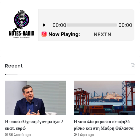
Recent
Η υποστελέχωση έγινε μπίζνα 7
Η ναυτιλία μπροστά σε υψηλό
εκατ. ευρώ
ρίσκο και στη Μαύρη Θάλασσα
55 λεπτά ago
1 ώρα ago