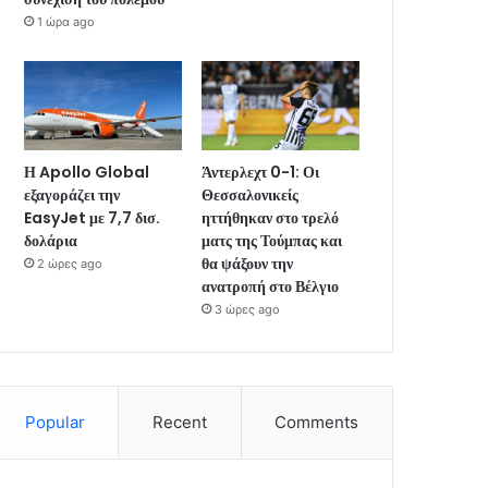
1 ώρα ago
Η Apollo Global
Άντερλεχτ 0-1: Οι
εξαγοράζει την
Θεσσαλονικείς
EasyJet με 7,7 δισ.
ηττήθηκαν στο τρελό
δολάρια
ματς της Τούμπας και
θα ψάξουν την
2 ώρες ago
ανατροπή στο Βέλγιο
3 ώρες ago
Popular
Recent
Comments