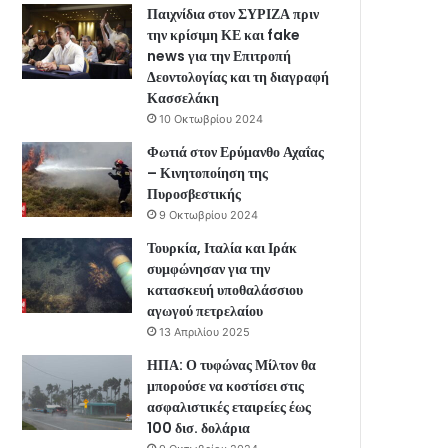
Παιχνίδια στον ΣΥΡΙΖΑ πριν
την κρίσιμη ΚΕ και fake
news για την Επιτροπή
Δεοντολογίας και τη διαγραφή
Κασσελάκη
10 Οκτωβρίου 2024
Φωτιά στον Ερύμανθο Αχαΐας
– Κινητοποίηση της
Πυροσβεστικής
9 Οκτωβρίου 2024
Τουρκία, Ιταλία και Ιράκ
συμφώνησαν για την
κατασκευή υποθαλάσσιου
αγωγού πετρελαίου
13 Απριλίου 2025
ΗΠΑ: Ο τυφώνας Μίλτον θα
μπορούσε να κοστίσει στις
ασφαλιστικές εταιρείες έως
100 δισ. δολάρια