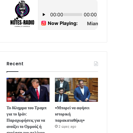
Recent
Το δίλημμα του Τραμπ
«Μπορεί να αφήσει
για το Ιράν:
ιστορική
Παραχωρήσεις για να
παρακαταθήκη»
ανοίξει το Ορμούζ ή
2 ώρες ago
συνέχιση του πολέμου