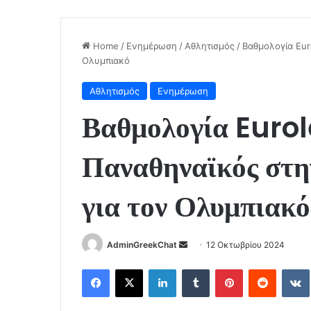
Home
/
Ενημέρωση
/
Αθλητισμός
/
Βαθμολογία Eur
Ολυμπιακό
Αθλητισμός
Ενημέρωση
Βαθμολογία Euro
Παναθηναϊκός στην
για τον Ολυμπιακό
Send
AdminGreekChat
12 Οκτωβρίου 2024
an
Facebook
X
LinkedIn
Tumblr
Pinterest
Reddit
email