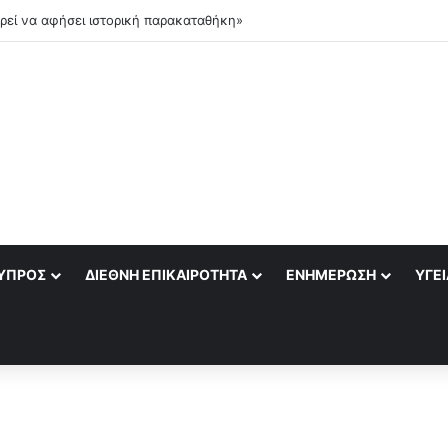
llo Global εξαγοράζει την EasyJet με 7,7 δισ. δολάρια
ΎΠΡΟΣ
ΔΙΕΘΝΉ ΕΠΙΚΑΙΡΌΤΗΤΑ
ΕΝΗΜΈΡΩΣΗ
ΥΓΕΊ