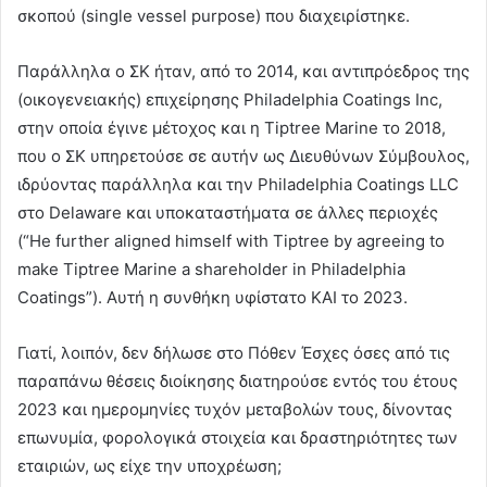
σκοπού (single vessel purpose) που διαχειρίστηκε.
Παράλληλα ο ΣΚ ήταν, από το 2014, και αντιπρόεδρος της
(οικογενειακής) επιχείρησης Philadelphia Coatings Ιnc,
στην οποία έγινε μέτοχος και η Tiptree Marine το 2018,
που ο ΣΚ υπηρετούσε σε αυτήν ως Διευθύνων Σύμβουλος,
ιδρύοντας παράλληλα και την Philadelphia Coatings LLC
στο Delaware και υποκαταστήματα σε άλλες περιοχές
(“He further aligned himself with Tiptree by agreeing to
make Tiptree Marine a shareholder in Philadelphia
Coatings”). Αυτή η συνθήκη υφίστατο ΚΑΙ το 2023.
Γιατί, λοιπόν, δεν δήλωσε στο Πόθεν Έσχες όσες από τις
παραπάνω θέσεις διοίκησης διατηρούσε εντός του έτους
2023 και ημερομηνίες τυχόν μεταβολών τους, δίνοντας
επωνυμία, φορολογικά στοιχεία και δραστηριότητες των
εταιριών, ως είχε την υποχρέωση;