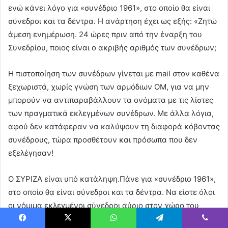
ενώ κάνει λόγο για «συνέδριο 1961», στο οποίο θα είναι
σύνεδροι και τα δέντρα. Η ανάρτηση έχει ως εξής: «Ζητώ
άμεση ενημέρωση. 24 ώρες πριν από την έναρξη του
Συνεδρίου, ποιος είναι ο ακριβής αριθμός των συνέδρων;
Η πιστοποίηση των συνέδρων γίνεται με mail στον καθένα
ξεχωριστά, χωρίς γνώση των αρμόδιων ΟΜ, για να μην
μπορούν να αντιπαραβάλλουν τα ονόματα με τις λίστες
των πραγματικά εκλεγμένων συνέδρων. Με άλλα λόγια,
αφού δεν κατάφεραν να καλύψουν τη διαφορά κόβοντας
συνέδρους, τώρα προσθέτουν και πρόσωπα που δεν
εξελέγησαν!
Ο ΣΥΡΙΖΑ είναι υπό κατάληψη.Πάνε για «συνέδριο 1961»,
στο οποίο θα είναι σύνεδροι και τα δέντρα. Να είστε όλοι
οι νόμιμα εκλεγμένοι σύνεδροι αύριο στον χώρο του
Συνεδρίου, στις επάλξεις. Είμαστε περισσότεροι. Η
Facebook
X
WhatsApp
Telegram
Viber