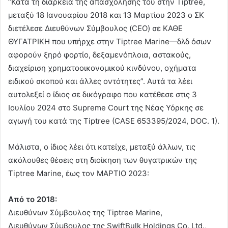
“Κατά τη διάρκεια της απασχόλησής του στην Tiptree,
μεταξύ 18 Ιανουαρίου 2018 και 13 Μαρτίου 2023 ο ΣΚ
διετέλεσε Διευθύνων Σύμβουλος (CEO) σε ΚΑΘΕ
ΘΥΓΑΤΡΙΚΗ που υπήρχε στην Tiptree Marine—δλδ όσων
αφορούν ξηρό φορτίο, δεξαμενόπλοια, αστακούς,
διαχείριση χρηματοοικονομικού κινδύνου, oχήματα
ειδικού σκοπού και άλλες οντότητες”. Αυτά τα λέει
αυτολεξεί ο ίδιος σε δικόγραφο που κατέθεσε στις 3
Ιουλίου 2024 στο Supreme Court της Νέας Υόρκης σε
αγωγή του κατά της Tiptree (CASE 653395/2024, DOC. 1).
Μάλιστα, ο ίδιος λέει ότι κατείχε, μεταξύ άλλων, τις
ακόλουθες θέσεις στη διοίκηση των θυγατρικών της
Tiptree Marine, έως τον ΜΑΡΤΙΟ 2023:
Από το 2018:
Διευθύνων Σύμβουλος της Tiptree Marine,
Διευθύνων Σύμβουλος της SwiftBulk Holdings Co. Ltd.,