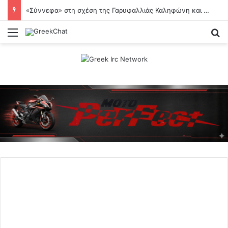
«Σύννεφα» στη σχέση της Γαρυφαλλιάς Καληφώνη και του Χρήστου Μάστορα;
Menu
Se