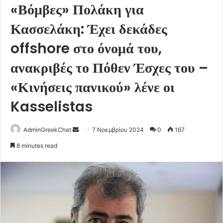
«Βόμβες» Πολάκη για
Κασσελάκη: Έχει δεκάδες
offshore στο όνομά του,
ανακριβές το Πόθεν Έσχες του –
«Κινήσεις πανικού» λένε οι
Kasselistas
Send
AdminGreekChat
7 Νοεμβρίου 2024
0
167
an
8 minutes read
email