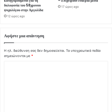
κατηγορούμενοι για τη
– Επιχειρούν εναέρια μέσα
δολοφονία του 58χρονου
17 ώρες ago
ψυχολόγου στην Αργολίδα
12 ώρες ago
Αφήστε μια απάντηση
Η ηλ. διεύθυνση σας δεν δημοσιεύεται.
Τα υποχρεωτικά πεδία
σημειώνονται με
*
Σ
χ
ό
λ
ι
ο
*