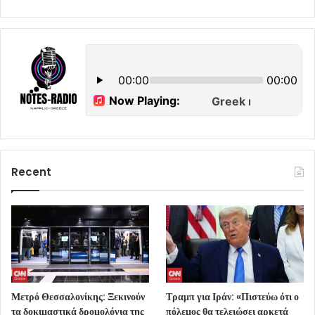
Recent
Μετρό Θεσσαλονίκης: Ξεκινούν
Τραμπ για Ιράν: «Πιστεύω ότι ο
τα δοκιμαστικά δρομολόγια της
πόλεμος θα τελειώσει αρκετά