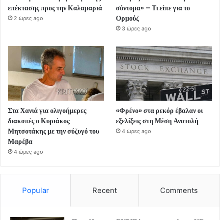
επέκτασης προς την Καλαμαριά
σύντομα» – Τι είπε για το
Ορμούζ
2 ώρες ago
3 ώρες ago
Στα Χανιά για ολιγοήμερες
«Φρένο» στα ρεκόρ έβαλαν οι
διακοπές ο Κυριάκος
εξελίξεις στη Μέση Ανατολή
Μητσοτάκης με την σύζυγό του
4 ώρες ago
Μαρέβα
4 ώρες ago
Popular
Recent
Comments