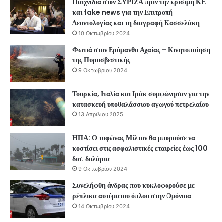
Παιχνίδια στον ΣΥΡΙΖΑ πριν την κρίσιμη ΚΕ
και fake news για την Επιτροπή
Δεοντολογίας και τη διαγραφή Κασσελάκη
10 Οκτωβρίου 2024
Φωτιά στον Ερύμανθο Αχαΐας – Κινητοποίηση
της Πυροσβεστικής
9 Οκτωβρίου 2024
Τουρκία, Ιταλία και Ιράκ συμφώνησαν για την
κατασκευή υποθαλάσσιου αγωγού πετρελαίου
13 Απριλίου 2025
ΗΠΑ: Ο τυφώνας Μίλτον θα μπορούσε να
κοστίσει στις ασφαλιστικές εταιρείες έως 100
δισ. δολάρια
9 Οκτωβρίου 2024
Συνελήφθη άνδρας που κυκλοφορούσε με
ρέπλικα αυτόματου όπλου στην Ομόνοια
14 Οκτωβρίου 2024