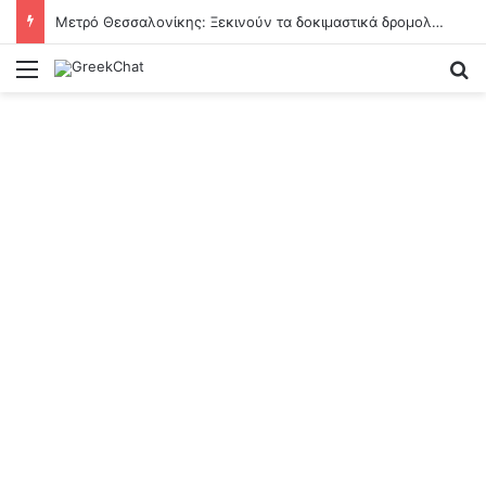
Μετρό Θεσσαλονίκης: Ξεκινούν τα δοκιμαστικά δρομολόγια της επέκτασης προς την Καλαμαριά
Menu
Se