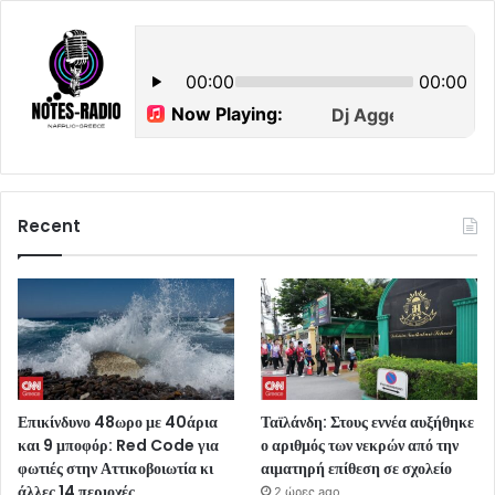
Recent
Επικίνδυνο 48ωρο με 40άρια
Ταϊλάνδη: Στους εννέα αυξήθηκε
και 9 μποφόρ: Red Code για
ο αριθμός των νεκρών από την
φωτιές στην Αττικοβοιωτία κι
αιματηρή επίθεση σε σχολείο
άλλες 14 περιοχές
2 ώρες ago