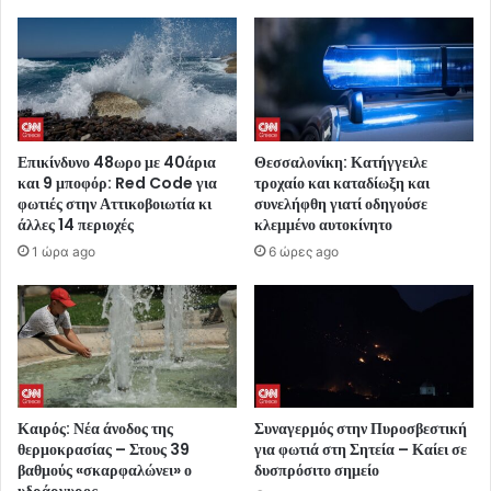
Επικίνδυνο 48ωρο με 40άρια
Θεσσαλονίκη: Κατήγγειλε
και 9 μποφόρ: Red Code για
τροχαίο και καταδίωξη και
φωτιές στην Αττικοβοιωτία κι
συνελήφθη γιατί οδηγούσε
άλλες 14 περιοχές
κλεμμένο αυτοκίνητο
1 ώρα ago
6 ώρες ago
Καιρός: Νέα άνοδος της
Συναγερμός στην Πυροσβεστική
θερμοκρασίας – Στους 39
για φωτιά στη Σητεία – Καίει σε
βαθμούς «σκαρφαλώνει» ο
δυσπρόσιτο σημείο