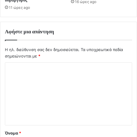
υδράργυρος
16 ώρες ago
11 ώρες ago
Αφήστε μια απάντηση
Η ηλ. διεύθυνση σας δεν δημοσιεύεται.
Τα υποχρεωτικά πεδία
σημειώνονται με
*
Σ
χ
ό
λ
ι
ο
*
Όνομα
*