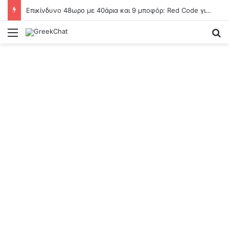
Επικίνδυνο 48ωρο με 40άρια και 9 μποφόρ: Red Code για φωτιές στην Αττικοβοιωτία κι άλλες 14 περιοχές
Menu
Se