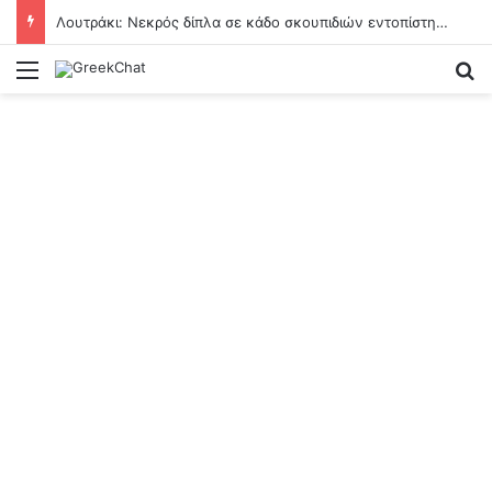
Λουτράκι: Νεκρός δίπλα σε κάδο σκουπιδιών εντοπίστηκε ηλικιωμένος – Ανοιχτά όλα τα ενδεχόμενα
Menu
Se