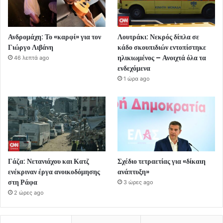
Ανδρομάχη: Το «καρφί» για τον
Λουτράκι: Νεκρός δίπλα σε
Γιώργο Λιβάνη
κάδο σκουπιδιών εντοπίστηκε
ηλικιωμένος – Ανοιχτά όλα τα
46 λεπτά ago
ενδεχόμενα
1 ώρα ago
Γάζα: Νετανιάχου και Κατζ
Σχέδιο τετραετίας για «δίκαιη
ενέκριναν έργα ανοικοδόμησης
ανάπτυξη»
στη Ράφα
3 ώρες ago
2 ώρες ago