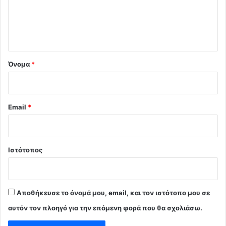
λ
ι
ο
*
Όνομα
*
Email
*
Ιστότοπος
Αποθήκευσε το όνομά μου, email, και τον ιστότοπο μου σε
αυτόν τον πλοηγό για την επόμενη φορά που θα σχολιάσω.