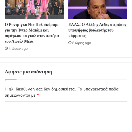
Ο Ροντρίγκο Ντε Πολ σκόραρε
ΕΛΑΣ: Ο Αλέξης Δέδες ο πρώτος
για την Ίντερ Μαϊάμι και
υποψήφιος βουλευτής του
αφιέρωσε το γκολ στον πατέρα
κόμματος
του Λιονέλ Μέσι
8 ώρες ago
4 ώρες ago
Αφήστε μια απάντηση
Η ηλ. διεύθυνση σας δεν δημοσιεύεται.
Τα υποχρεωτικά πεδία
σημειώνονται με
*
Σ
χ
ό