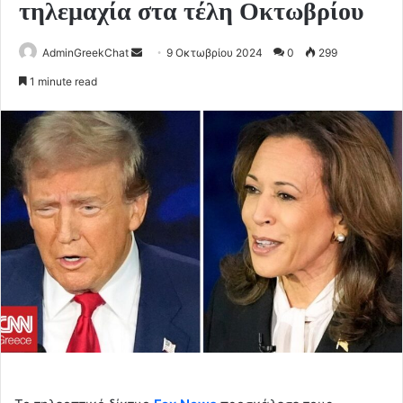
τηλεμαχία στα τέλη Οκτωβρίου
Send
AdminGreekChat
9 Οκτωβρίου 2024
0
299
an
1 minute read
email