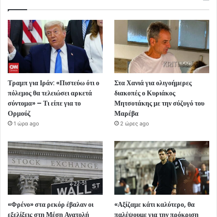
Τραμπ για Ιράν: «Πιστεύω ότι ο
Στα Χανιά για ολιγοήμερες
πόλεμος θα τελειώσει αρκετά
διακοπές ο Κυριάκος
σύντομα» – Τι είπε για το
Μητσοτάκης με την σύζυγό του
Ορμούζ
Μαρέβα
1 ώρα ago
2 ώρες ago
«Φρένο» στα ρεκόρ έβαλαν οι
«Αξίζαμε κάτι καλύτερο, θα
εξελίξεις στη Μέση Ανατολή
παλέψουμε για την πρόκριση