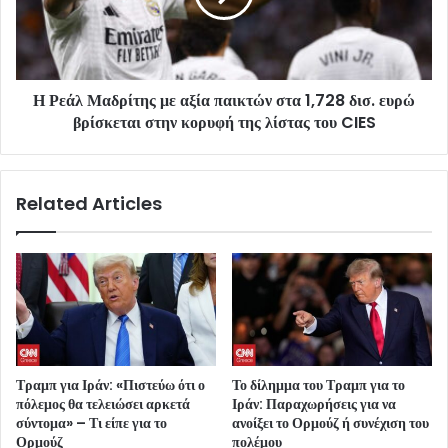
Η Ρεάλ Μαδρίτης με αξία παικτών στα 1,728 δισ. ευρώ
βρίσκεται στην κορυφή της λίστας του CIES
Related Articles
Τραμπ για Ιράν: «Πιστεύω ότι ο
Το δίλημμα του Τραμπ για το
πόλεμος θα τελειώσει αρκετά
Ιράν: Παραχωρήσεις για να
σύντομα» – Τι είπε για το
ανοίξει το Ορμούζ ή συνέχιση του
Ορμούζ
πολέμου